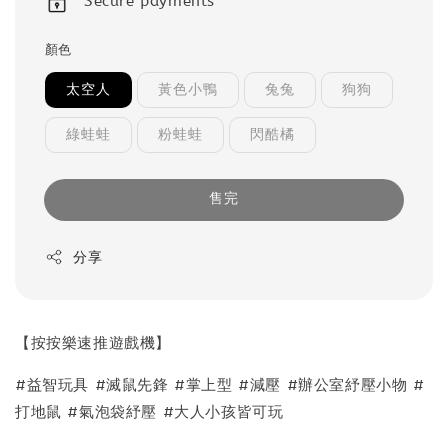
Secure payments
顏色
太空人
黃色小鴨
兔兔
狗狗
綠蛙蛙
粉蛙蛙
閃酷橘
售完
分享
【按按樂速推遊戲機】
#益智玩具 #滅鼠先鋒 #掌上型 #減壓 #辦公室紓壓小物 #
打地鼠 #氣泡袋紓壓 #大人小孩皆可玩