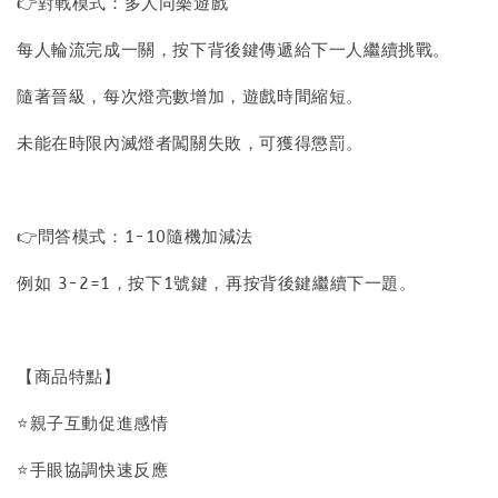
👉對戰模式：多人同樂遊戲
每人輪流完成一關，按下背後鍵傳遞給下一人繼續挑戰。
隨著晉級，每次燈亮數增加，遊戲時間縮短。
未能在時限內滅燈者闖關失敗，可獲得懲罰。
👉問答模式：1-10隨機加減法
例如 3-2=1，按下1號鍵，再按背後鍵繼續下一題。
【商品特點】
⭐親子互動促進感情
⭐手眼協調快速反應