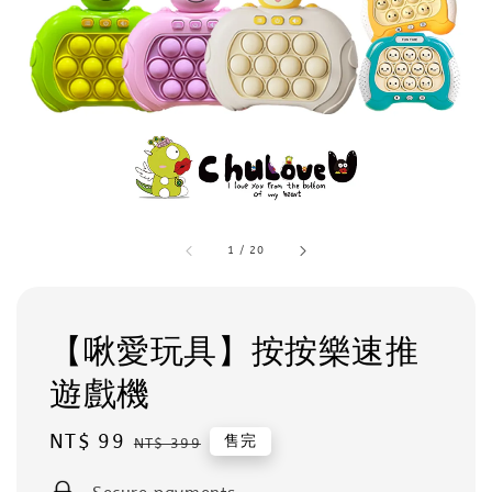
1
/
20
【啾愛玩具】按按樂速推
遊戲機
Sale
NT$ 99
Regular
售完
NT$ 399
price
price