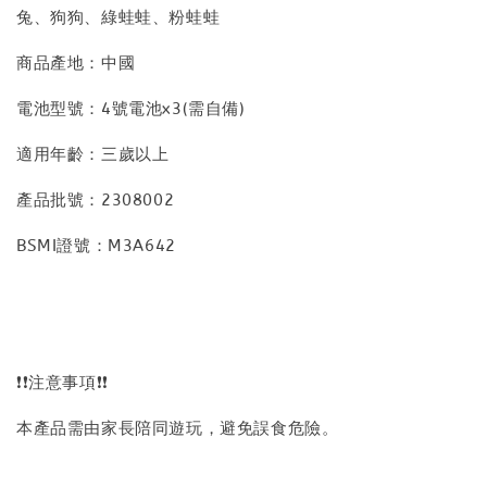
兔、狗狗、綠蛙蛙、粉蛙蛙
商品產地：中國
電池型號：4號電池x3(需自備)
適用年齡：三歲以上
產品批號：2308002
BSMI證號：M3A642
❗❗注意事項❗❗
本產品需由家長陪同遊玩，避免誤食危險。