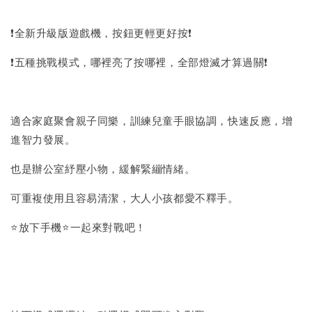
❗全新升級版遊戲機，按鈕更輕更好按❗
❗五種挑戰模式，哪裡亮了按哪裡，全部燈滅才算過關❗
適合家庭聚會親子同樂，訓練兒童手眼協調，快速反應，增
進智力發展。
也是辦公室紓壓小物，緩解緊繃情緒。
可重複使用且容易清潔，大人小孩都愛不釋手。
⭐放下手機⭐一起來對戰吧！