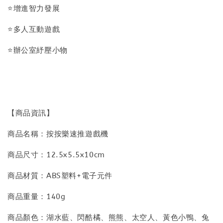
⭐增進智力發展
⭐多人互動遊戲
⭐辦公室紓壓小物
【商品資訊】
商品名稱：按按樂速推遊戲機
商品尺寸：12.5x5.5x10cm
商品材質：ABS塑料+電子元件
商品重量：140g
商品顏色：湖水藍、閃酷橘、熊熊、太空人、黃色小鴨、兔