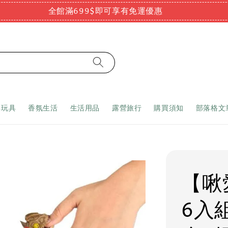
全館滿699$即可享有免運優惠
嬰玩具
香氛生活
生活用品
露營旅行
購買須知
部落格文
【啾
6入