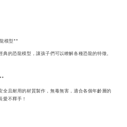
恐龍模型**
經典的恐龍模型，讓孩子們可以瞭解各種恐龍的特徵。
質**
安全且耐用的材質製作，無毒無害，適合各個年齡層的
長愛不釋手！
*