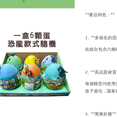
**產品特色：**
1. **多樣化的
此組合包含六種
2. **高品質材
每個模型均使用
孩子遊玩，讓家
3. **寓教於樂*