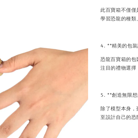
此百寶箱不僅僅
學習恐龍的種類
4. **精美的包
恐龍百寶箱的包
注目的禮物選擇
5. **創造無限
除了模型本身，
至設計自己的恐