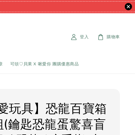
登入
購物車
章
可頌♡貝果 X 啾愛你 團購優惠商品
愛玩具】恐龍百寶箱
組(鑰匙恐龍蛋驚喜盲