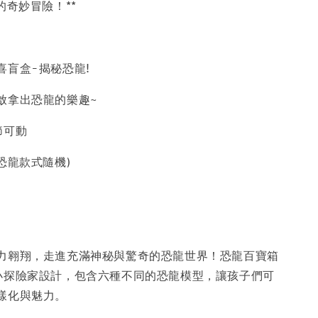
的奇妙冒險！**
喜盲盒-揭秘恐龍!
啟拿出恐龍的樂趣~
節可動
恐龍款式隨機)
力翱翔，走進充滿神秘與驚奇的恐龍世界！恐龍百寶箱
小探險家設計，包含六種不同的恐龍模型，讓孩子們可
樣化與魅力。