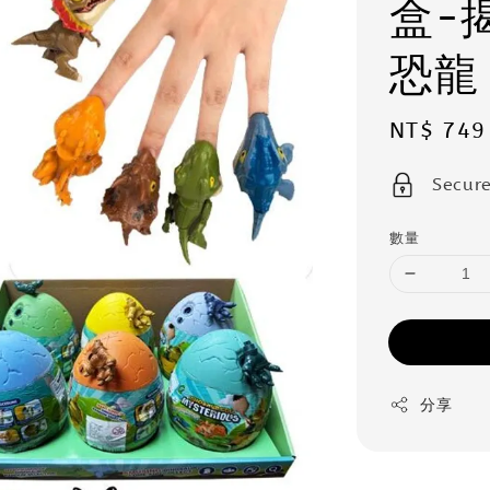
盒-
恐龍
Sale
NT$ 749
price
Secur
數量
分享