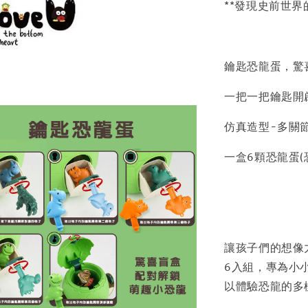
**發現史前世界
鑰匙恐龍蛋，驚
一把一把鑰匙開
仿真造型-多關
一盒6顆恐龍蛋(
讓孩子們的想像
6入組，專為小
以體驗恐龍的多