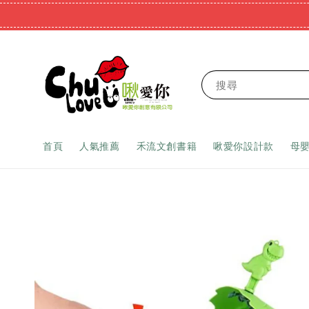
搜尋
首頁
人氣推薦
禾流文創書籍
啾愛你設計款
母