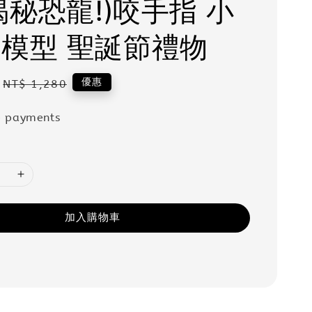
揭秘恐龍!)咬手指 小
 模型 聖誕節禮物
Regular
優惠
NT$ 1,280
price
e payments
加入購物車