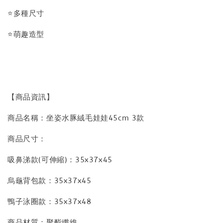
⭐多種尺寸
⭐萌趣造型
【商品資訊】
商品名稱：坐姿水豚絨毛娃娃45cm 3款
商品尺寸：
吸鼻涕款(可伸縮)：35x37x45
烏龜背包款：35x37x45
鴨子泳圈款：35x37x48
商品材質：聚酯纖維