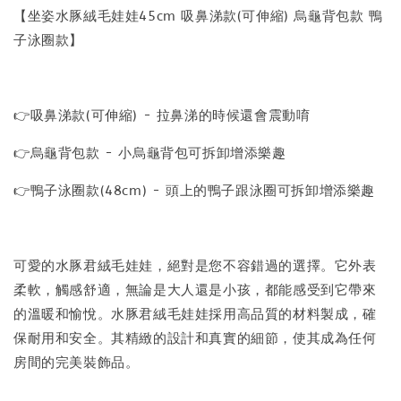
【坐姿水豚絨毛娃娃45cm 吸鼻涕款(可伸縮) 烏龜背包款 鴨
子泳圈款】
👉吸鼻涕款(可伸縮) - 拉鼻涕的時候還會震動唷
👉烏龜背包款 - 小烏龜背包可拆卸增添樂趣
👉鴨子泳圈款(48cm) - 頭上的鴨子跟泳圈可拆卸增添樂趣
可愛的水豚君絨毛娃娃，絕對是您不容錯過的選擇。它外表
柔軟，觸感舒適，無論是大人還是小孩，都能感受到它帶來
的溫暖和愉悅。水豚君絨毛娃娃採用高品質的材料製成，確
保耐用和安全。其精緻的設計和真實的細節，使其成為任何
房間的完美裝飾品。