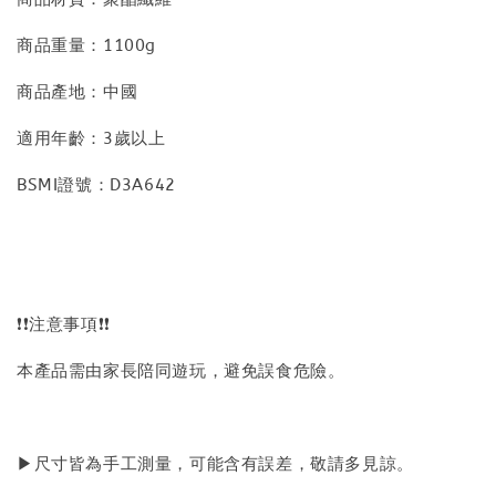
商品重量：1100g
商品產地：中國
適用年齡：3歲以上
BSMI證號：D3A642
❗❗注意事項❗❗
本產品需由家長陪同遊玩，避免誤食危險。
▶尺寸皆為手工測量，可能含有誤差，敬請多見諒。