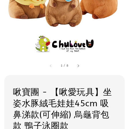
1
/
8
啾寶團 - 【啾愛玩具】坐
姿水豚絨毛娃娃45cm 吸
鼻涕款(可伸縮) 烏龜背包
款 鴨子泳圈款