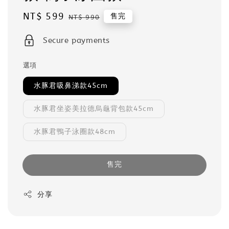
Sale
NT$ 599
Regular
售完
NT$ 990
price
price
Secure payments
選項
水豚君吸鼻涕款45cm
水豚君坐姿美拉德烏龜背包款45cm
水豚君鴨子泳圈款48cm
售完
分享