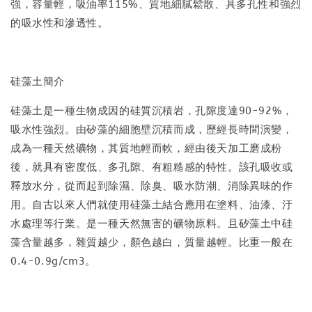
強，容量輕，吸油率115%、質地細膩鬆散、具多孔性和強烈
的吸水性和滲透性。
硅藻土簡介
硅藻土是一種生物成因的硅質沉積岩，孔隙度達90-92%，
吸水性強烈。由矽藻的細胞壁沉積而成，歷經長時間演變，
成為一種天然礦物，其質地輕而軟，經由後天加工磨成粉
後，就具有密度低、多孔隙、有粗糙感的特性。該孔吸收或
釋放水分，從而起到除濕、除臭、吸水防潮、消除異味的作
用。自古以來人們就使用硅藻土結合應用在塗料、油漆、汙
水處理等行業。是一種天然無害的礦物原料。且矽藻土中硅
藻含量越多，雜質越少，顏色越白，質量越輕。比重一般在
0.4-0.9g/cm3。