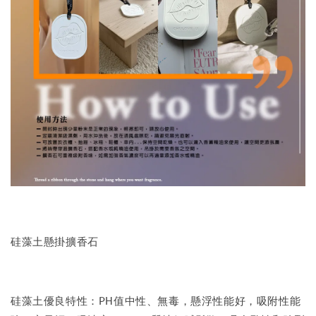
硅藻土懸掛擴香石
硅藻土優良特性：PH值中性、無毒，懸浮性能好，吸附性能