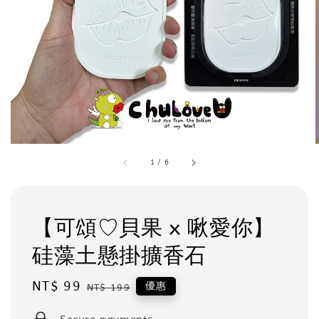
1
/
6
【可頌♡貝果 x 啾愛你】
硅藻土懸掛擴香石
Sale
NT$ 99
Regular
優惠
NT$ 199
price
price