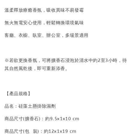
溫柔釋放療癒香氛，吸收異味不易發霉
無火無電安心使用，輕鬆轉換環境氣味
客廳、衣櫥、臥室、辦公室，多場景適用
※若欲更換香氛，可將擴香石浸泡於清水中約2至3小時，待
其自然風乾後，即可重新添香。
【產品規格】
品名：硅藻土懸掛除濕劑
商品尺寸(擴香石)：約9.5x1x10 cm
商品尺寸(包 裝)：約12x1x19 cm