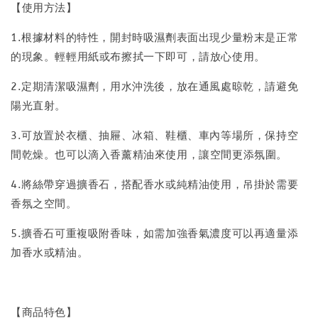
【使用方法】
1.根據材料的特性，開封時吸濕劑表面出現少量粉末是正常
的現象。輕輕用紙或布擦拭一下即可，請放心使用。
2.定期清潔吸濕劑，用水沖洗後，放在通風處晾乾，請避免
陽光直射。
3.可放置於衣櫃、抽屜、冰箱、鞋櫃、車內等場所，保持空
間乾燥。也可以滴入香薰精油來使用，讓空間更添氛圍。
4.將絲帶穿過擴香石，搭配香水或純精油使用，吊掛於需要
香氛之空間。
5.擴香石可重複吸附香味，如需加強香氣濃度可以再適量添
加香水或精油。
【商品特色】