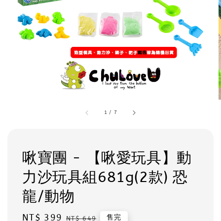
1
/
7
啾寶團 - 【啾愛玩具】動
力沙玩具組681g(2款) 恐
龍/動物
Sale
NT$ 399
Regular
售完
NT$ 649