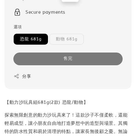
price
price
Secure payments
選項
恐龍 681g
動物 681g
售完
分享
【動力沙玩具組681g(2款) 恐龍/動物】
探索無限創意的動力沙玩具來了！這款沙子不僅柔軟，還能
輕易成型，讓小朋友自由地打造夢想中的造型與場景。其獨
特的防水性質和易於清理的特點，讓家長無後顧之憂。無論