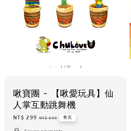
1
/
10
啾寶團 - 【啾愛玩具】仙
人掌互動跳舞機
Sale
NT$ 299
Regular
售完
NT$ 699
price
price