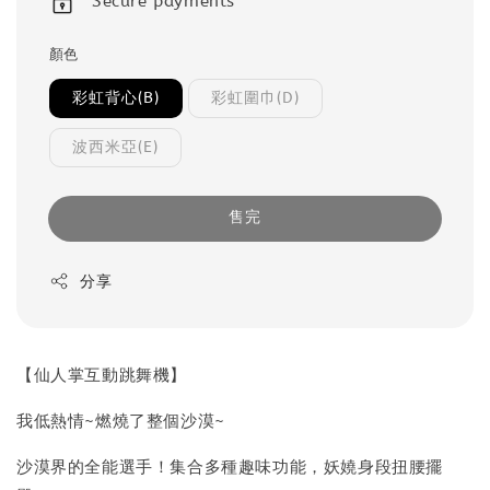
Secure payments
顏色
彩虹背心(B)
彩虹圍巾(D)
波西米亞(E)
售完
分享
【仙人掌互動跳舞機】
我低熱情~燃燒了整個沙漠~
沙漠界的全能選手！集合多種趣味功能，妖嬈身段扭腰擺