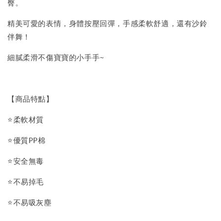
臀。
精美可愛的表情，身體按壓回彈，手感柔軟舒適，還有沙鈴
伴舞！
細膩柔滑不傷寶寶的小手手~
【商品特點】
⭐柔軟材質
⭐優質PP棉
⭐安全無毒
⭐不易掉毛
⭐不易吸灰塵