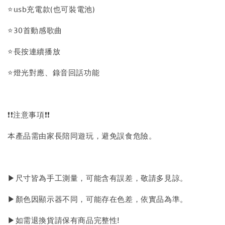
⭐usb充電款(也可裝電池)
⭐30首動感歌曲
⭐長按連續播放
⭐燈光對應、錄音回話功能
❗❗注意事項❗❗
本產品需由家長陪同遊玩，避免誤食危險。
▶尺寸皆為手工測量，可能含有誤差，敬請多見諒。
▶顏色因顯示器不同，可能存在色差，依實品為準。
▶如需退換貨請保有商品完整性!