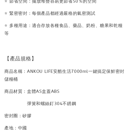
⭐️ 節省空間：擺放堆疊容易更節省50％的空間
⭐️ 緊密密封：每個產品都經過嚴格的氣密測試
⭐️ 多種用途：適合存放各種食品、藥品、奶粉、糖果和乾糧
等
【產品規格】
商品名稱：ANKOU LIFE安酷生活7000ml一鍵搞定保鮮密封
儲糧桶
商品材質：盒體AS盒蓋ABS
彈簧和螺絲釘304不銹鋼
密封圈：矽膠
產地：中國