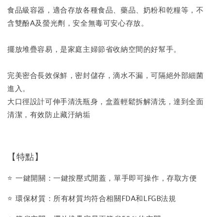
食品級容器，適合存放各種食品、藥品、奶粉和乾糧等，不
含雙酚A及螢光劑，安全無毒可安心存放。
擺放堆疊容易，是家庭主婦節省收納空間的好幫手。
完美密合長效保鮮，密封儲存，滴水不漏，可隔絕外部細菌
進入。
大口徑設計可伸手清洗瓶身，盒蓋輕鬆拆解清洗，達到全面
清潔，有效防止藏汙納垢
【特點】
⭐️ 一鍵開關：一鍵按壓式開蓋，單手即可操作，存取方便
⭐️ 環保材質：所有材質均符合相關FDA和LFGB法規