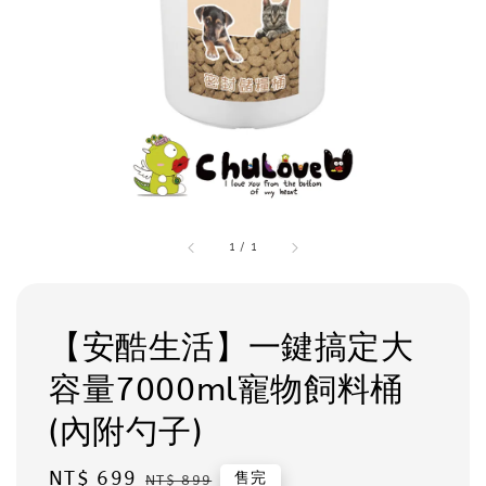
1
/
1
【安酷生活】一鍵搞定大
容量7000ml寵物飼料桶
(內附勺子)
Sale
NT$ 699
Regular
售完
NT$ 899