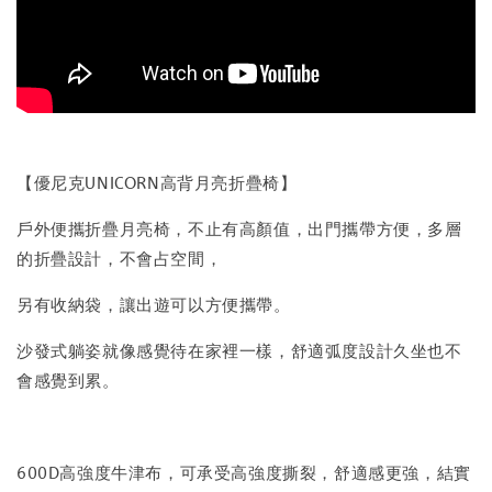
【優尼克UNICORN高背月亮折疊椅】
戶外便攜折疊月亮椅，不止有高顏值，出門攜帶方便，多層
的折疊設計，不會占空間，
另有收納袋，讓出遊可以方便攜帶。
沙發式躺姿就像感覺待在家裡一樣，舒適弧度設計久坐也不
會感覺到累。
600D高強度牛津布，可承受高強度撕裂，舒適感更強，結實