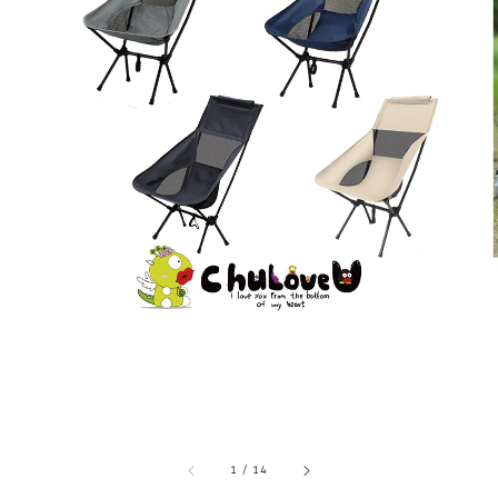
1
/
14