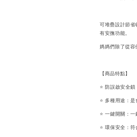
可堆疊設計節省
有安撫功能。
媽媽們除了從容
【商品特點】
⭐️ 防誤啟安
⭐️ 多種用途
⭐️ 一鍵開關
⭐️ 環保安全：