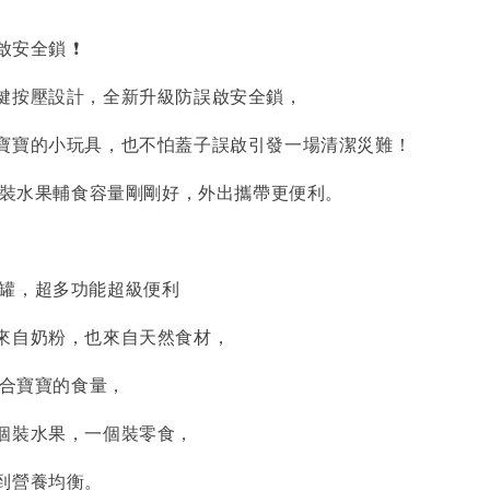
啟安全鎖 ❗
鍵按壓設計，全新升級防誤啟安全鎖，
寶寶的小玩具，也不怕蓋子誤啟引發一場清潔災難！
積，裝水果輔食容量剛剛好，外出攜帶更便利。
封罐，超多功能超級便利
來自奶粉，也來自天然食材，
符合寶寶的食量，
個裝水果，一個裝零食，
到營養均衡。