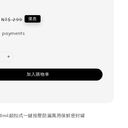
Regular
優惠
NT$ 299
price
e payments
加入購物車
20ml鎖扣式一鍵按壓防漏萬用保鮮密封罐