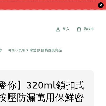
登入
購物車
章
可頌♡貝果 X 啾愛你 團購優惠商品
愛你】320ml鎖扣式
按壓防漏萬用保鮮密