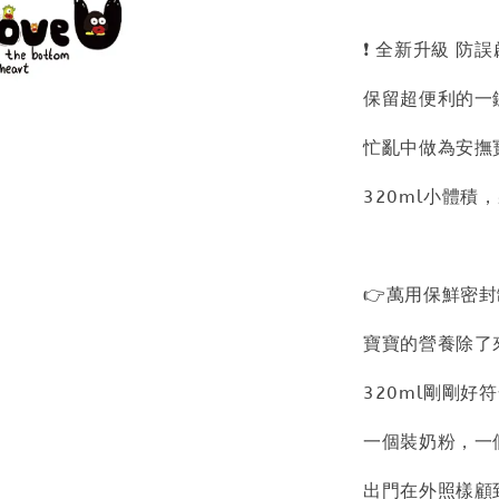
❗ 全新升級 防誤
保留超便利的一
忙亂中做為安撫
320ml小體
👉萬用保鮮密
寶寶的營養除了
320ml剛剛好
一個裝奶粉，一
出門在外照樣顧