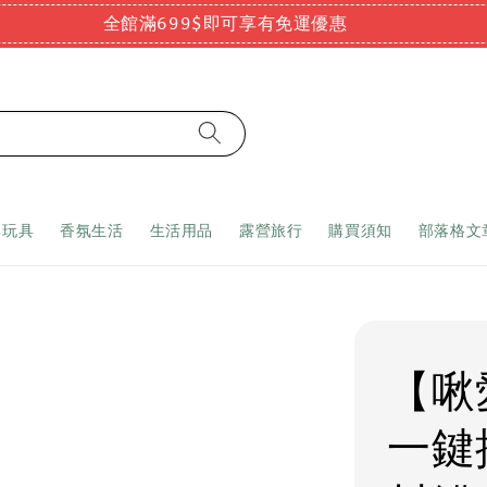
全館滿699$即可享有免運優惠
嬰玩具
香氛生活
生活用品
露營旅行
購買須知
部落格文
【啾
一鍵