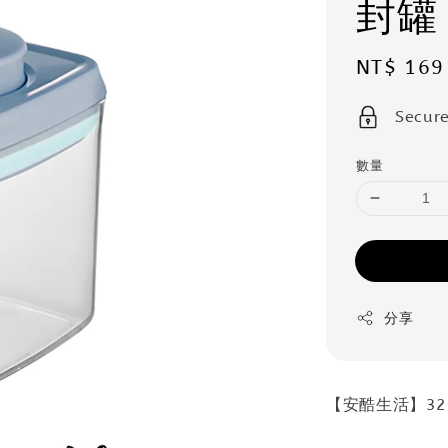
封罐
Sale
NT$ 169
price
Secur
數量
分享
【安酷生活】3