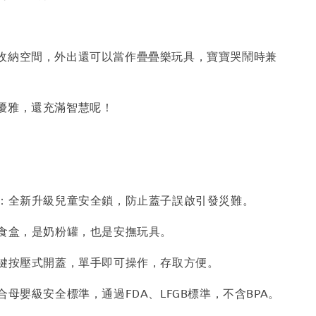
收納空間，外出還可以當作疊疊樂玩具，寶寶哭鬧時兼
優雅，還充滿智慧呢！
全鎖：全新升級兒童安全鎖，防止蓋子誤啟引發災難。
：是食盒，是奶粉罐，也是安撫玩具。
：一鍵按壓式開蓋，單手即可操作，存取方便。
符合母嬰級安全標準，通過FDA、LFGB標準，不含BPA。