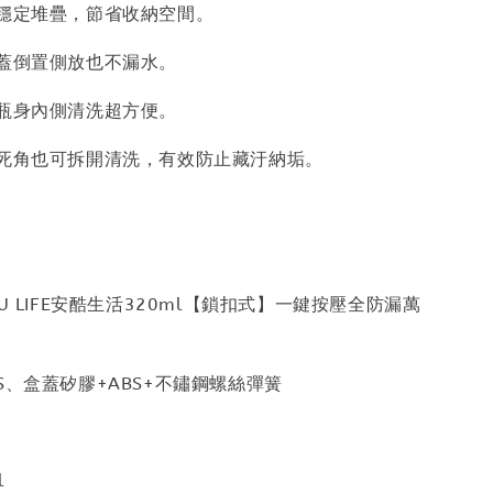
可穩定堆疊，節省收納空間。
盒蓋倒置側放也不漏水。
：瓶身內側清洗超方便。
卸：死角也可拆開清洗，有效防止藏汙納垢。
OU LIFE安酷生活320ml【鎖扣式】一鍵按壓全防漏萬
S、盒蓋矽膠+ABS+不鏽鋼螺絲彈簧
l