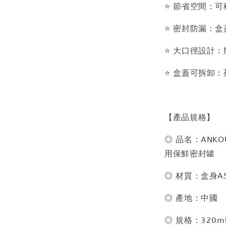
⭐️ 節省空間：
⭐️ 密封防漏：
⭐️ 大口徑設計
⭐️ 盒蓋可拆
【產品規格】
◎ 品名：ANK
用保鮮密封罐
◎ 材質：盒身A
◎ 產地：中國
◎ 規格：320m