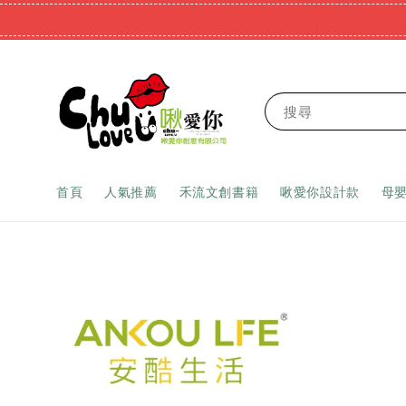
搜尋
首頁
人氣推薦
禾流文創書籍
啾愛你設計款
母