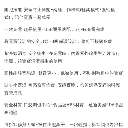
阻尼推進 安全防止開關-兩種工作模式(輕柔模式/強勁模
式)，陪伴寶寶一起成長
一次充電 超長使用-USB通用適配，3小時充電完成
為寶寶設計的安全刀頭-3級保護設計，修剪不接觸皮膚
紫外線消毒 安全衛生-在充電時，內置紫外線燈對刀片進行
消毒，給寶寶清潔衛生的使用
高性能靜音馬達-聲音更小，低噪使用，不吵到熟睡中的寶寶
貼心小夜燈 照亮修剪位置-安靜夜晚，爸爸媽媽安靜的呵護
寶寶成長
安全材質 口慾期也不怕-食品級ABS材質，通過美國FDA食品
級認證
可拆卸修剪刀頭-按住小熊鼻子，一鍵輕扣，拆卸傾倒內部指