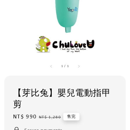
1
/
1
【芽比兔】嬰兒電動指甲
剪
Sale
NT$ 990
Regular
售完
NT$ 1,280
price
price