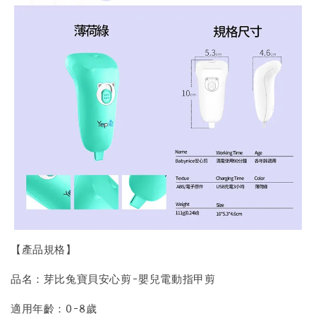
【產品規格】
品名：芽比兔寶貝安心剪-嬰兒電動指甲剪
適用年齡：0-8歲