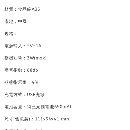
材質：食品級ABS
產地：中國
規格：
電源輸入：5V-1A
整機功耗：3W(max)
噪音指數：68db
狀態指示燈：4個
充電方式：USB充線
電池容量：純三元鋰電池650mAh
尺寸(含包裝)：111x54x41 mm