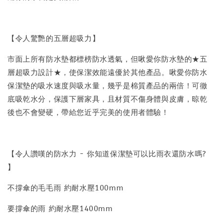
【令人驚艷的五層超吸力】
市面上所有防水墊都標榜防水透氣，但啾愛你防水墊的★五
層超吸力設計★，使保潔效能遠優於其他產品。啾愛你防水
保潔墊的吸水速度與吸水量，幾乎是棉質產品的兩倍！可徹
底吸乾水分，保護下層家具，且材質不傷身體與皮膚，晾乾
後也不會變硬，帶給您近乎完美的使用者體驗！
【令人讚嘆的防水力 - 你知道保潔墊可以比雨衣還防水嗎?
】
不撐傘的毛毛雨 約耐水壓100mm
要撐傘的雨 約耐水壓1400mm