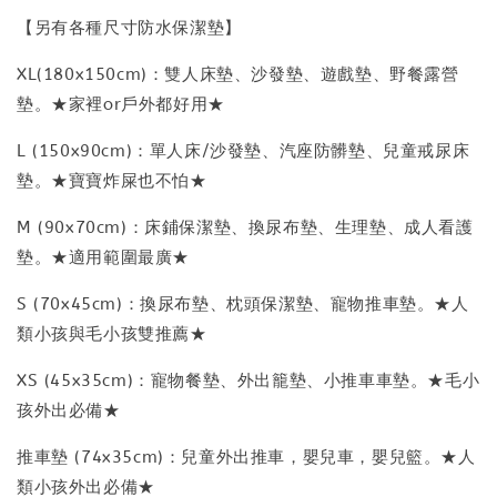
【另有各種尺寸防水保潔墊】
XL(180x150cm)：雙人床墊、沙發墊、遊戲墊、野餐露營
墊。★家裡or戶外都好用★
L (150x90cm)：單人床/沙發墊、汽座防髒墊、兒童戒尿床
墊。★寶寶炸屎也不怕★
M (90x70cm)：床鋪保潔墊、換尿布墊、生理墊、成人看護
墊。★適用範圍最廣★
S (70x45cm)：換尿布墊、枕頭保潔墊、寵物推車墊。★人
類小孩與毛小孩雙推薦★
XS (45x35cm)：寵物餐墊、外出籠墊、小推車車墊。★毛小
孩外出必備★
推車墊 (74x35cm)：兒童外出推車，嬰兒車，嬰兒籃。★人
類小孩外出必備★