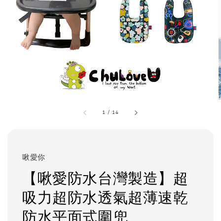
1
/
14
啾愛你
【啾愛防水台灣製造】超
吸力超防水透氣超薄速乾
防水平面式圍兜