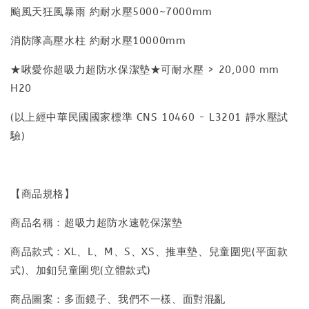
颱風天狂風暴雨 約耐水壓5000~7000mm
消防隊高壓水柱 約耐水壓10000mm
★啾愛你超吸力超防水保潔墊★可耐水壓 > 20,000 mm
H20
(以上經中華民國國家標準 CNS 10460 - L3201 靜水壓試
驗)
【商品規格】
商品名稱：超吸力超防水速乾保潔墊
商品款式：XL、L、M、S、XS、推車墊、兒童圍兜(平面款
式)、加釦兒童圍兜(立體款式)
商品圖案：多面鏡子、我們不一樣、面對混亂