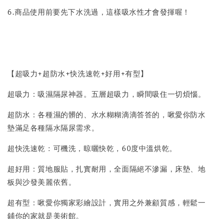
6.商品使用前要先下水洗過，這樣吸水性才會發揮喔！
【超吸力+超防水+快洗速乾+好用+有型】
超吸力：吸濕隔尿神器。五層超吸力，瞬間吸住一切煩惱。
超防水：各種濕的髒的、水水糊糊滴滴答答的，啾愛你防水
墊滿足各種隔水隔尿需求。
超快洗速乾：可機洗，晾曬快乾，60度中溫烘乾。
超好用：質地服貼，扎實耐用，全面隔絕不滲漏，床墊、地
板與沙發美麗依舊。
超有型：啾愛你獨家彩繪設計，實用之外兼顧質感，輕鬆一
鋪你的家就是美術館。