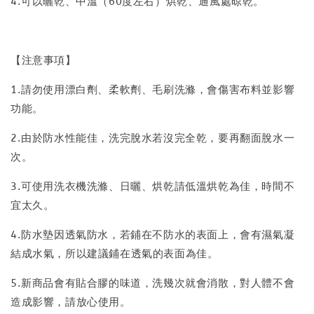
4.可以曬乾、中溫（60度左右）烘乾、通風處晾乾。
【注意事項】
1.請勿使用漂白劑、柔軟劑、毛刷洗滌，會傷害布料並影響
功能。
2.由於防水性能佳，洗完脫水若沒完全乾，要再翻面脫水一
次。
3.可使用洗衣機洗滌、日曬、烘乾請低溫烘乾為佳，時間不
宜太久。
4.防水墊因透氣防水，若鋪在不防水的表面上，會有濕氣凝
結成水氣，所以建議鋪在透氣的表面為佳。
5.新商品會有貼合膠的味道，洗幾次就會消散，對人體不會
造成影響，請放心使用。