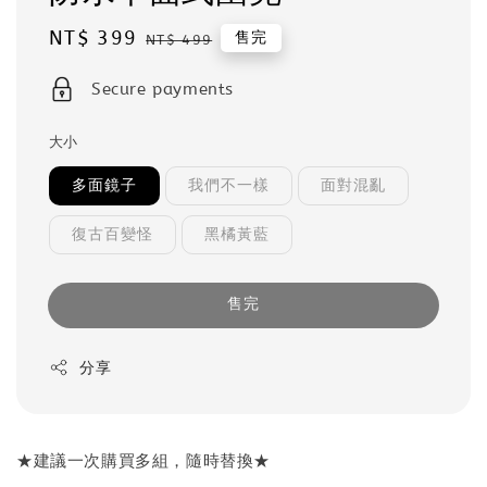
Sale
NT$ 399
Regular
售完
NT$ 499
price
price
Secure payments
大小
多面鏡子
我們不一樣
面對混亂
復古百變怪
黑橘黃藍
售完
分享
★建議一次購買多組，隨時替換★