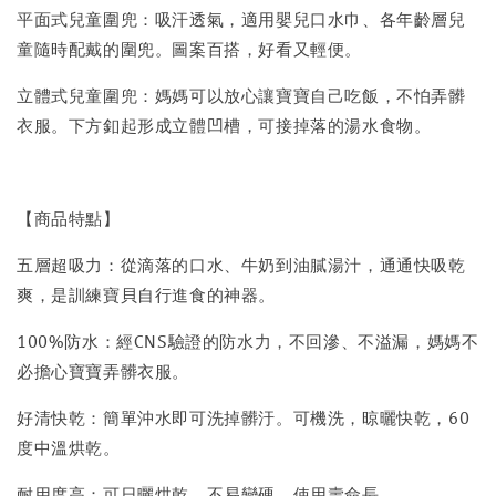
平面式兒童圍兜：吸汗透氣，適用嬰兒口水巾、各年齡層兒
童隨時配戴的圍兜。圖案百搭，好看又輕便。
立體式兒童圍兜：媽媽可以放心讓寶寶自己吃飯，不怕弄髒
衣服。下方釦起形成立體凹槽，可接掉落的湯水食物。
【商品特點】
五層超吸力：從滴落的口水、牛奶到油膩湯汁，通通快吸乾
爽，是訓練寶貝自行進食的神器。
100%防水：經CNS驗證的防水力，不回滲、不溢漏，媽媽不
必擔心寶寶弄髒衣服。
好清快乾：簡單沖水即可洗掉髒汙。可機洗，晾曬快乾，60
度中溫烘乾。
耐用度高：可日曬烘乾，不易變硬，使用壽命長。