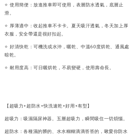
⭐️ 使用簡便：放進推車即可使用，表層防水透氣，底層止
滑。
⭐️ 厚薄適中：收起推車不卡卡。夏天吸汗透氣，冬天加上厚
衣服，安全帶還是很好扣起。
⭐️ 好清快乾：可機洗或水沖，曬乾、中溫60度烘乾、通風處
晾乾。
⭐️ 耐用度高：可日曬烘乾，不易變硬，使用壽命長。
【超吸力+超防水+快洗速乾+好用+有型】
超吸力：吸濕隔尿神器。五層超吸力，瞬間吸住一切煩惱。
超防水：各種濕的髒的、水水糊糊滴滴答答的，啾愛你防水