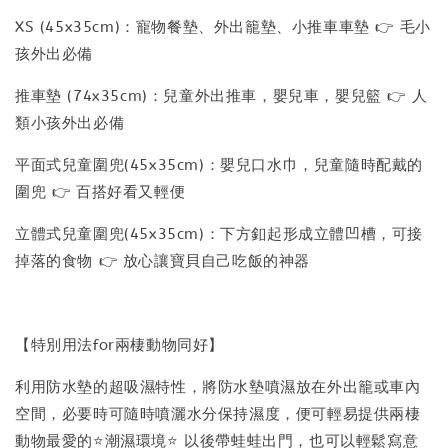
XS (45x35cm)：寵物餐墊、外出籠墊、小推車車墊 👉 毛小
孩外出必備
推車墊 (74x35cm)：兒童外出推車，嬰兒車，嬰兒籃 👉 人
類小孩外出必備
平面式兒童圍兜(45x35cm)：嬰兒口水巾，兒童隨時配戴的
圍兜 👉 百搭好看又輕便
立體式兒童圍兜(45x35cm)：下方釦起形成立體凹槽，可接
掉落的食物 👉 放心讓寶貝自己吃飯的神器
【特別用法for兩棲動物同好】
利用防水墊的超吸濕特性，將防水墊噴濕放在外出籠或車內
空間，必要時可隨時噴灑水分保持濕度，便可輕易提供兩棲
動物最愛的⭐️潮濕環境⭐️ 以後帶蛙蛙出門，也可以輕鬆寫意