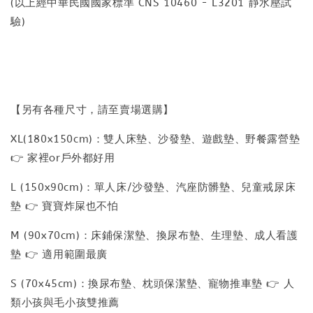
(以上經中華民國國家標準 CNS 10460 - L3201 靜水壓試
驗)
【另有各種尺寸，請至賣場選購】
XL(180x150cm)：雙人床墊、沙發墊、遊戲墊、野餐露營墊
👉 家裡or戶外都好用
L (150x90cm)：單人床/沙發墊、汽座防髒墊、兒童戒尿床
墊 👉 寶寶炸屎也不怕
M (90x70cm)：床鋪保潔墊、換尿布墊、生理墊、成人看護
墊 👉 適用範圍最廣
S (70x45cm)：換尿布墊、枕頭保潔墊、寵物推車墊 👉 人
類小孩與毛小孩雙推薦