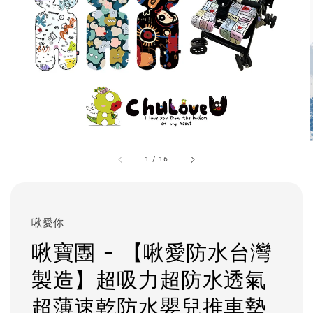
1
/
16
啾愛你
啾寶團 - 【啾愛防水台灣
製造】超吸力超防水透氣
超薄速乾防水嬰兒推車墊