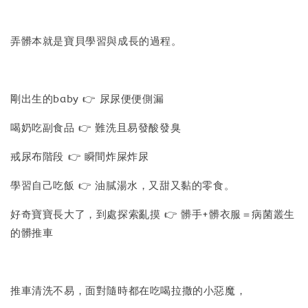
弄髒本就是寶貝學習與成長的過程。
剛出生的baby 👉 尿尿便便側漏
喝奶吃副食品 👉 難洗且易發酸發臭
戒尿布階段 👉 瞬間炸屎炸尿
學習自己吃飯 👉 油膩湯水，又甜又黏的零食。
好奇寶寶長大了，到處探索亂摸 👉 髒手+髒衣服＝病菌叢生
的髒推車
推車清洗不易，面對隨時都在吃喝拉撒的小惡魔，