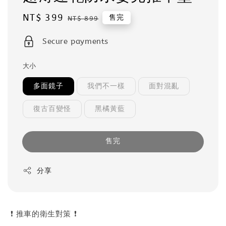
Sale
NT$ 399
Regular
售完
NT$ 899
price
price
Secure payments
大小
多面鏡子
我們不一樣
面對混亂
復古百變怪
黑橘黃藍
售完
分享
❗ 推車的衛生對策 ❗