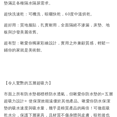
墊滿足各種隔水隔尿需求。
超快洗速乾：可機洗，晾曬快乾，60度中溫烘乾。
超好用：質地服貼，扎實耐用，全面隔絕不滲漏，床墊、地
板與沙發美麗依舊。
超有型：啾愛你獨家彩繪設計，實用之外兼顧質感，輕鬆一
鋪你的家就是美術館。
【令人驚艷的五層超吸力】
市面上所有防水墊都標榜防水透氣，但啾愛你防水墊的⭐️五層
超吸力設計⭐️ 使保潔效能遠優於其他產品。啾愛你防水保潔
墊的吸水速度與吸水量，幾乎是棉質產品的兩倍！可徹底吸
乾水分，保護下層家具，且材質不傷身體與皮膚，晾乾後也