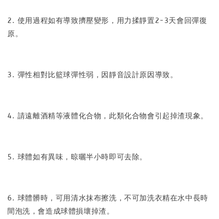
2. 使用過程如有導致擠壓變形，用力揉靜置2-3天會回彈復
原。
3. 彈性相對比籃球彈性弱，因靜音設計原因導致。
4. 請遠離酒精等液體化合物，此類化合物會引起掉渣現象。
5. 球體如有異味，晾曬半小時即可去除。
6. 球體髒時，可用清水抹布擦洗，不可加洗衣精在水中長時
間泡洗，會造成球體損壞掉渣。