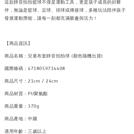
這款靜音拍拍籃球不僅是運動工具，更是孩子成長的好夥
伴，無論是籃球、足球、排球或傳接球，多種玩法陪伴孩子
發展運動潛能，讓每一刻都充滿樂趣與活力！
【商品資訊】
商品名稱：兒童布套靜音拍拍球 (顏色隨機出貨)
國際條碼：4718059714408
商品尺寸：21cm / 24cm
商品材質：PU聚氨酯
商品重量：370g
商品產地：中國
適用年齡：三歲以上