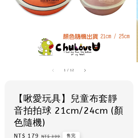
1
/
12
【啾愛玩具】兒童布套靜
音拍拍球 21cm/24cm (顏
色隨機)
Sale
NT$ 179
Regular
售完
NT$ 399