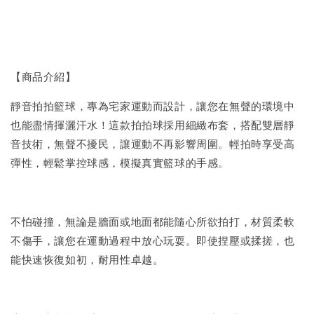
【商品介紹】
靜音拍拍籃球，專為宅家運動而設計，讓您在無聲的環境中
也能盡情揮灑汗水！這款拍拍球採用細緻布套，搭配雙層靜
音技術，無聲不擾民，讓運動不再影響周圍。輕拍時享受高
彈性，輕鬆掌控球感，模擬真實籃球的手感。
不怕碰撞，無論是牆面或地面都能隨心所欲拍打，材質柔軟
不傷手，讓您在運動過程中放心玩耍。即使捏壓或揉搓，也
能快速恢復如初，耐用性卓越。