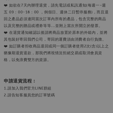
❤️ 如欲在7天內辦理退貨，請先電話或私訊通知(每週一~週
五 09：00-18：00 ，例假日、週休二日暫停服務)，而且退
回之產品必須連同當次訂單內所有的產品，包含完整的商品
以及完整的贈品或禮劵等等...並附上當次所開立的發票。
❤️ 在退貨通知確認以後請將商品放置於原本的外箱內，並將
其包裝好寄回我們公司，寄回的運費須由消費者自行負擔。
❤️ 如訂購者拒收商品退回或同一個訂購者使用2次(含)以上之
猶豫期退貨退款，那我們將視情況拒絕交易或取消會員資
格，以免浪費雙方的資源。
申請退貨流程︰
1.請加入我們官方LINE群組
2.請告知客服員您的訂單號碼