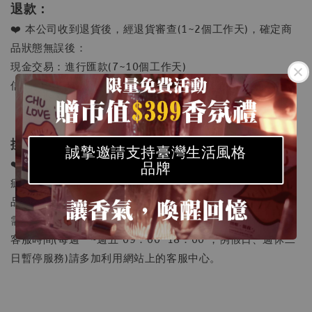
退款：
❤️ 本公司收到退貨後，經退貨審查(1~2個工作天)，確定商
品狀態無誤後：
現金交易：進行匯款(7~10個工作天)
信用卡付款；立即退刷
換貨︰
誠摯邀請支持臺灣生活風格
❤️到貨7天內，若拆封時發現商品有任何問題(產品本身瑕
品牌
疵，非人為使用造成且瑕疵須由雙方共同認定、收到錯誤商
品)
需換貨，請聯絡客服專線：02-8647-3337(無分機)
客服時間(每週一~週五 09：00-18：00 ，例假日、週休二
日暫停服務)請多加利用網站上的客服中心。