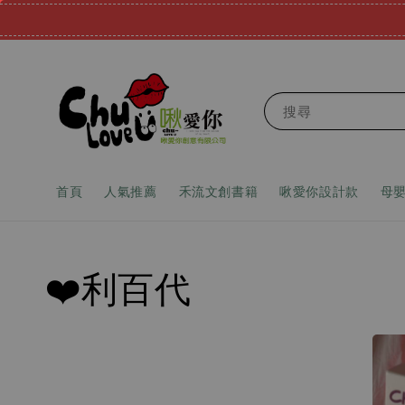
搜尋
首頁
人氣推薦
禾流文創書籍
啾愛你設計款
母
❤️利百代