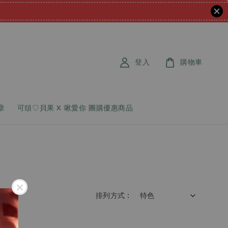
登入
購物車
章
可頌♡貝果 X 啾愛你 團購優惠商品
排列方式 :