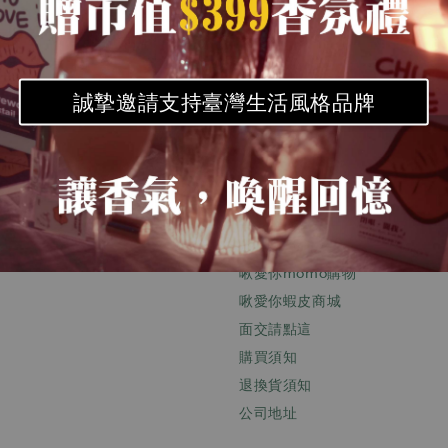
誠摯邀請支持臺灣生活風格品牌
pt
Quick links
關於啾愛你
啾愛你momo購物
啾愛你蝦皮商城
面交請點這
購買須知
退換貨須知
公司地址