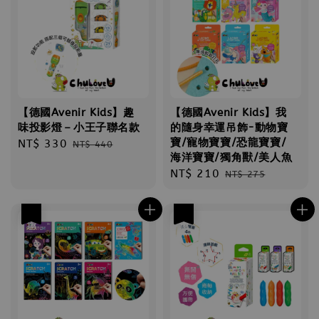
【德國Avenir Kids】趣
【德國Avenir Kids】我
味投影燈－小王子聯名款
的隨身幸運吊飾-動物寶
寶/寵物寶寶/恐龍寶寶/
Sale
NT$ 330
Regular
NT$ 440
海洋寶寶/獨角獸/美人魚
price
price
Sale
NT$ 210
Regular
NT$ 275
price
price
優惠
優惠