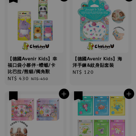
【德國Avenir Kids】幸
【德國Avenir Kids】海
福口袋小夥伴-蠑螈/卡
洋手鍊&紋身貼套裝
比巴拉/熊貓/獨角獸
Regular
NT$ 120
Sale
NT$ 430
Regular
NT$ 450
price
price
price
優惠
優惠