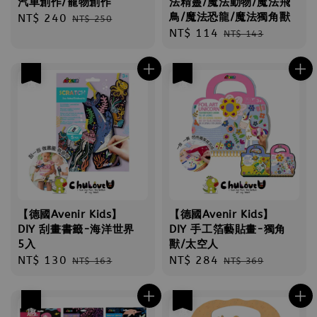
汽車創作/寵物創作
法精靈/魔法動物/魔法飛
鳥/魔法恐龍/魔法獨角獸
Sale
NT$ 240
Regular
NT$ 250
Sale
NT$ 114
Regular
price
price
NT$ 143
price
price
優惠
優惠
【德國Avenir Kids】
【德國Avenir Kids】
DIY 刮畫書籤-海洋世界
DIY 手工箔藝貼畫-獨角
5入
獸/太空人
Sale
NT$ 130
Regular
Sale
NT$ 284
Regular
NT$ 163
NT$ 369
price
price
price
price
優惠
優惠