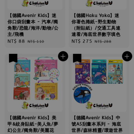
【德國Avenir Kids】迷
【德國Haku Yoka】迷
你口袋刮畫本 - 汽車/獨
你著色捲紙-野生動物
角獸/恐龍/海洋/動物/公
（附貼紙）/交通工具連
主/飛機
連看/海底世界數字填色
Sale
NT$ 88
Regular
Sale
NT$ 275
Regular
NT$ 110
NT$ 288
price
price
price
price
優惠
優惠
【德國Avenir Kids】美
【德國Avenir Kids】中
甲&紋身貼紙-美人魚/夢
號A5刮畫本系列 - 海底
幻公主/獨角獸/美麗花
世界/森林精靈/環遊世界