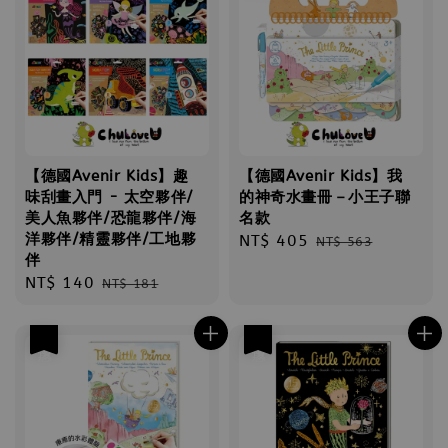
【德國Avenir Kids】趣
【德國Avenir Kids】我
味刮畫入門 - 太空夥伴/
的神奇水畫冊－小王子聯
美人魚夥伴/恐龍夥伴/海
名款
洋夥伴/精靈夥伴/工地夥
Sale
NT$ 405
Regular
NT$ 563
伴
price
price
Sale
NT$ 140
Regular
NT$ 181
price
price
優惠
優惠