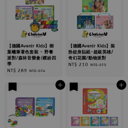
【德國Avenir Kids】樹
【德國Avenir Kids】裝
葉蠟筆著色套裝 - 野餐
扮紋身貼紙-超級英雄/
派對/森林音樂會/繽紛四
奇幻花園/動物派對
季
Sale
NT$ 210
Regular
NT$ 275
Sale
NT$ 289
Regular
NT$ 374
price
price
price
price
優惠
優惠