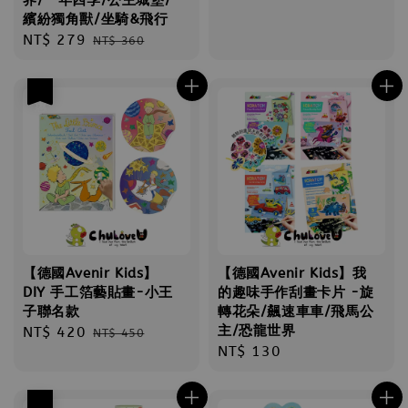
繽紛獨角獸/坐騎&飛行
Sale
NT$ 279
Regular
NT$ 360
price
price
優惠
【德國Avenir Kids】
【德國Avenir Kids】我
DIY 手工箔藝貼畫-小王
的趣味手作刮畫卡片 -旋
子聯名款
轉花朵/飆速車車/飛馬公
主/恐龍世界
Sale
NT$ 420
Regular
NT$ 450
Regular
NT$ 130
price
price
price
優惠