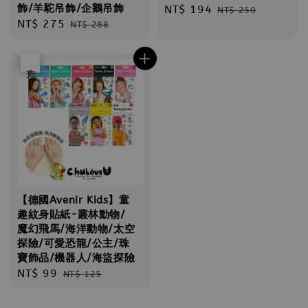
飾/羊駝吊飾/企鵝吊飾
Sale
NT$ 194
Regular
NT$ 250
Sale
NT$ 275
Regular
NT$ 288
price
price
price
price
優惠
售完
【德國Avenir Kids】童
趣紋身貼紙-叢林動物/
魔幻飛馬/海洋動物/太空
探險/可愛恐龍/公主/珠
寶飾品/機器人/海盜探險
Sale
NT$ 99
Regular
NT$ 125
price
price