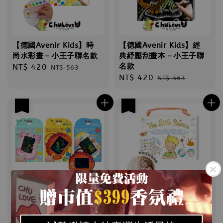
【德國Avenir Kids】時
【德國Avenir Kids】經
尚水彩畫－小王子聯名款
典紓壓刮畫本－小王子聯
名款
Sale
NT$ 420
Regular
NT$ 563
Sale
NT$ 420
Regular
price
price
NT$ 563
price
price
優惠
優惠
【德國Avenir Kids】
【德國Avenir Kids】美
LCD畫板-恐龍世界/太空
妝&紋身貼紙 －小王子