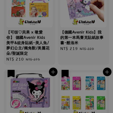
【可頌♡貝果 x 啾愛
【德國Avenir Kids】我
你】 德國Avenir Kids
的第一本馬賽克貼紙故事
美甲&紋身貼紙-美人魚/
書-酷洛米
夢幻公主/獨角獸/美麗花
Sale
NT$ 219
Regular
NT$ 229
朵/聖誕限定
price
price
Sale
NT$ 210
Regular
NT$ 275
price
price
優惠
優惠