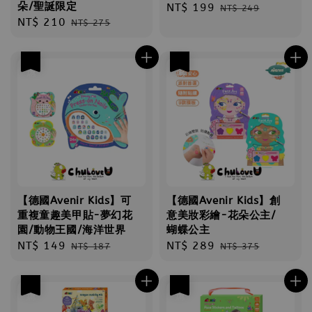
朵/聖誕限定
Sale
NT$ 199
Regular
NT$ 249
Sale
NT$ 210
Regular
NT$ 275
price
price
price
price
優惠
優惠
【德國Avenir Kids】可
【德國Avenir Kids】創
重複童趣美甲貼-夢幻花
意美妝彩繪-花朵公主/
園/動物王國/海洋世界
蝴蝶公主
Sale
NT$ 149
Regular
Sale
NT$ 289
Regular
NT$ 187
NT$ 375
price
price
price
price
優惠
優惠