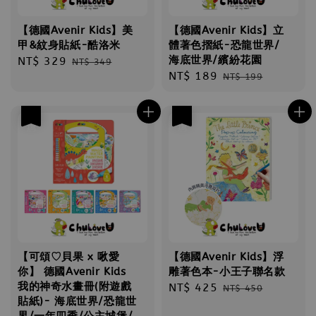
【德國Avenir Kids】美
【德國Avenir Kids】立
甲&紋身貼紙-酷洛米
體著色摺紙-恐龍世界/
海底世界/繽紛花園
Sale
NT$ 329
Regular
NT$ 349
Sale
NT$ 189
Regular
price
price
NT$ 199
price
price
優惠
優惠
【可頌♡貝果 x 啾愛
【德國Avenir Kids】浮
你】 德國Avenir Kids
雕著色本-小王子聯名款
我的神奇水畫冊(附遊戲
Sale
NT$ 425
Regular
NT$ 450
貼紙)- 海底世界/恐龍世
price
price
界/一年四季/公主城堡/