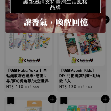
誠摯邀請支持臺灣生活風格
世界/蠑螈
聯名款
品牌
Sale
NT$ 380
Regular
Sale
NT$ 250
Regular
NT$ 500
NT$ 325
price
price
price
price
優惠
優惠
【德國Haku Yoka 】自
【德國Avenir Kids】
黏無痕著色捲紙-恐龍世
DIY 門把掛牌刮畫-動物
界/夢幻獨角獸/太空世界
款 5入
Sale
NT$ 410
Regular
Sale
NT$ 130
Regular
NT$ 549
NT$ 163
price
price
price
price
優惠
優惠