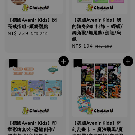
【德國Avenir Kids】閃
【德國Avenir Kids】我
亮戒指組-繽紛甜點
的隨身鉤針掛飾 - 蠑螈/
獨角獸/無尾熊/劍龍/烏
Sale
NT$ 239
Regular
NT$ 249
龜
price
price
Sale
NT$ 194
Regular
NT$ 199
price
price
優惠
優惠
【德國Avenir Kids】印
【德國Avenir Kids】奇
章彩繪套裝-恐龍創作/
幻刮畫卡 - 魔法飛馬/魔