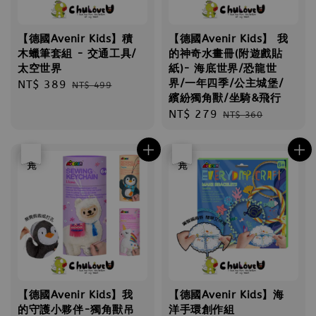
【德國Avenir Kids】積
【德國Avenir Kids】 我
木蠟筆套組 - 交通工具/
的神奇水畫冊(附遊戲貼
太空世界
紙)- 海底世界/恐龍世
界/一年四季/公主城堡/
Sale
NT$ 389
Regular
NT$ 499
繽紛獨角獸/坐騎&飛行
price
price
Sale
NT$ 279
Regular
NT$ 360
price
price
優惠
售完
優惠
售完
【德國Avenir Kids】我
【德國Avenir Kids】海
的守護小夥伴-獨角獸吊
洋手環創作組