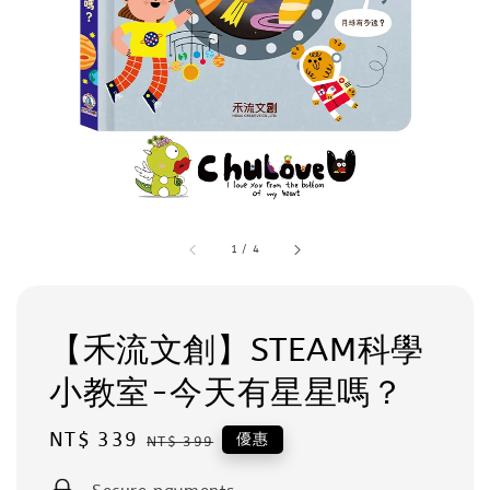
1
/
4
【禾流文創】STEAM科學
小教室-今天有星星嗎？
Sale
NT$ 339
Regular
優惠
NT$ 399
price
price