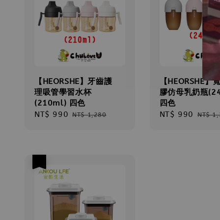
【HEORSHE】牙齒護
【HEORSHE】
理吸管學習水杯
膠仿母乳奶瓶(24
(210ml) 四色
四色
Sale
NT$ 990
Regular
Sale
NT$ 990
Regul
NT$ 1,280
NT$ 1
price
price
price
price
優惠