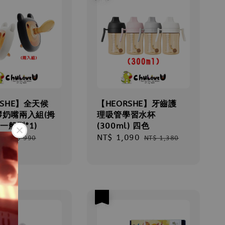
RSHE】全天候
【HEORSHE】牙齒護
膠奶嘴兩入組(拇
理吸管學習水杯
+一般型*1)
(300ml) 四色
0
Regular
Sale
NT$ 1,090
Regular
NT$ 990
NT$ 1,380
price
price
price
優惠