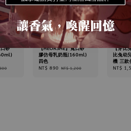
寬口矽
【HEORSHE】寬口矽
【芽比
0ml)
膠仿母乳奶瓶(160ml)
比兔幼
四色
機 三款
ar
Sale
NT$ 890
Regular
Sale
NT$ 1,
,300
NT$ 1,200
price
price
price