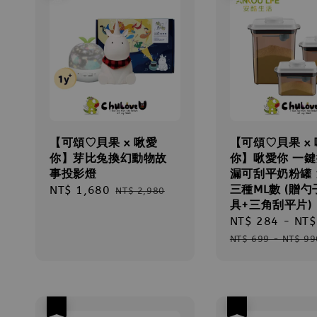
【可頌♡貝果 x 啾愛
【可頌♡貝果 x
你】芽比兔換幻動物故
你】啾愛你 一
事投影燈
漏可刮平奶粉罐
三種ML數 (贈勺
Sale
NT$ 1,680
Regular
NT$ 2,980
具+三角刮平片)
price
price
Sale
NT$ 284
-
NT$
price
NT$ 699
-
NT$ 99
優惠
優惠