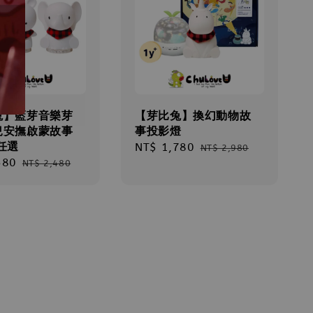
兔】藍芽音樂芽
【芽比兔】換幻動物故
兒安撫啟蒙故事
事投影燈
任選
Sale
NT$ 1,780
Regular
NT$ 2,980
580
Regular
price
price
NT$ 2,480
price