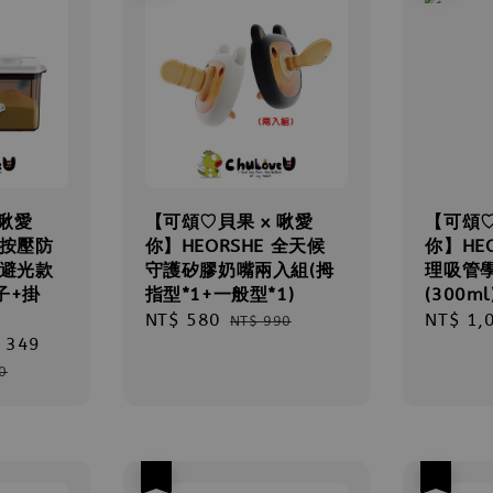
 啾愛
【可頌♡貝果 x 啾愛
【可頌♡
鍵按壓防
你】HEORSHE 全天候
你】HE
 避光款
守護矽膠奶嘴兩入組(拇
理吸管
子+掛
指型*1+一般型*1)
(300m
Sale
NT$ 580
Regular
Sale
NT$ 1,
NT$ 990
 349
Regular
price
price
price
price
0
優惠
優惠