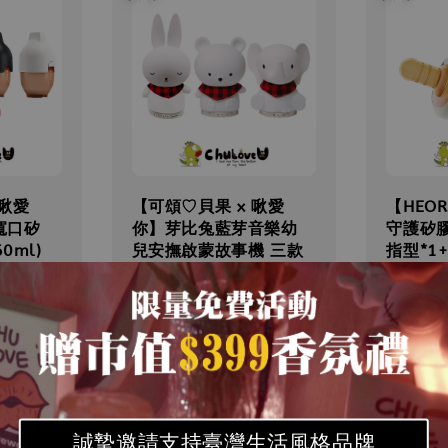
 啾愛
【可頌♡貝果 x 啾愛
【HEO
 寬口矽
你】芽比兔藍芽音樂幼
守護矽
0ml)
兒安撫啟蒙故事機 三款
指型*1
任選
Sale
NT$ 68
ar
Sale
NT$ 1,480
Regular
price
,200
NT$ 2,480
price
price
優惠
優惠
誠摯邀請支持臺灣生活風格品牌