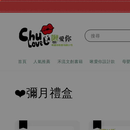
搜尋
首頁
人氣推薦
禾流文創書籍
啾愛你設計款
母
❤️彌月禮盒
優惠
優惠