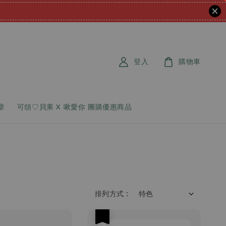
登入
購物車
章
可頌♡貝果 X 啾愛你 團購優惠商品
排列方式 :
優惠