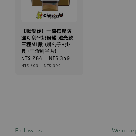
【啾愛你】一鍵按壓防
漏可刮平奶粉罐 避光款
三種ML數 (贈勺子+掛
具+三角刮平片)
Sale
NT$ 284
-
NT$ 349
Regular
price
price
NT$ 699
-
NT$ 990
Follow us
We acce