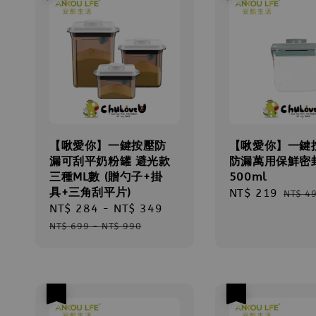
【啾愛你】一鍵按壓防
【啾愛你】一鍵
漏可刮平奶粉罐 避光款
防漏萬用保鮮密
三種ML數 (贈勺子+掛
500ml
具+三角刮平片)
Sale
NT$ 219
Regul
NT$ 4
Sale
NT$ 284
-
NT$ 349
Regular
price
price
price
price
NT$ 699
-
NT$ 990
優惠
優惠