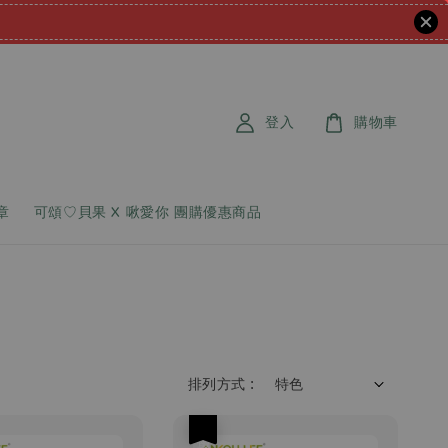
登入
購物車
章
可頌♡貝果 X 啾愛你 團購優惠商品
排列方式 :
優惠