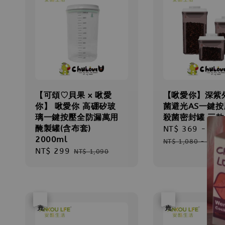
【可頌♡貝果 x 啾愛
【啾愛你】深紫
你】 啾愛你 高硼矽玻
菌避光AS一鍵
璃一鍵按壓全防漏萬用
殺菌密封罐 三款
醃製罐(含布套)
Sale
NT$ 369
-
NT$
2000ml
price
NT$ 1,080
-
NT$ 
Sale
NT$ 299
Regular
NT$ 1,090
price
price
優惠
售完
優惠
售完