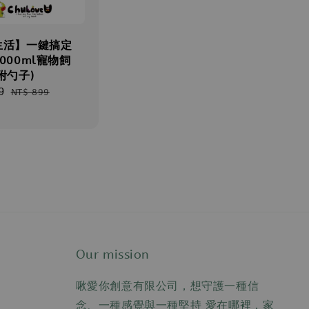
生活】一鍵搞定
000ml寵物飼
附勺子)
9
Regular
NT$ 899
price
Our mission
啾愛你創意有限公司，想守護一種信
念、一種感覺與一種堅持 愛在哪裡，家