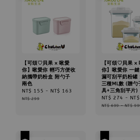
【可頌♡貝果 x 啾愛
【可頌♡貝果 x
你】啾愛你 輕巧方便收
你】啾愛你 一
納攜帶奶粉盒 附勺子
漏可刮平奶粉罐
兩色
三種ML數 (贈勺
具+三角刮平片)
Sale
NT$ 155
-
NT$ 163
Regular
Sale
NT$ 274
-
NT$
price
price
NT$ 299
price
NT$ 699
-
NT$ 99
優惠
優惠