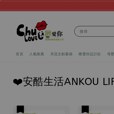
搜尋
首頁
人氣推薦
禾流文創書籍
啾愛你設計款
母
❤️安酷生活ANKOU LI
優惠
優惠