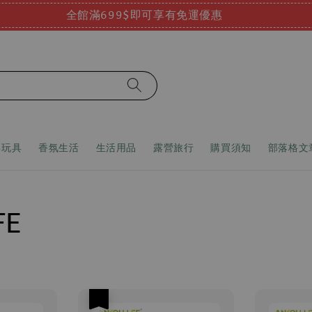
全館滿699$即可享有免運優惠
嬰玩具
香氛生活
生活用品
露營旅行
購買須知
部落格文
FE
優惠