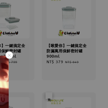
你】一鍵搞定全
【啾愛你】一鍵搞定全
用保鮮密封罐
防漏萬用保鮮密封罐
l+320ml
900ml
9
Regular
Sale
NT$ 379
Regular
NT$ 799
NT$ 649
price
price
price
優惠
售完