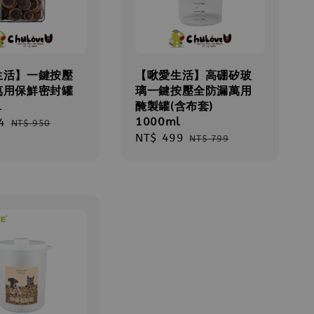
生活】一鍵按壓
【啾愛生活】高硼矽玻
萬用保鮮密封罐
璃一鍵按壓全防漏萬用
l
醃製罐(含布套)
1000ml
4
Regular
NT$ 950
Sale
NT$ 499
Regular
price
NT$ 799
price
price