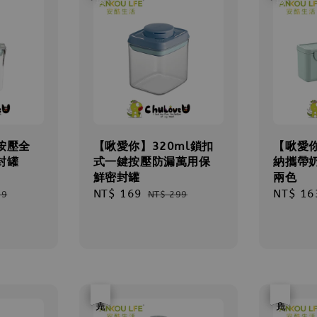
按壓全
【啾愛你】320ml鎖扣
【啾愛
封罐
式一鍵按壓防漏萬用保
納攜帶
鮮密封罐
兩色
ar
Sale
NT$ 169
Regular
Sale
NT$ 16
99
NT$ 299
price
price
price
優惠
售完
優惠
售完