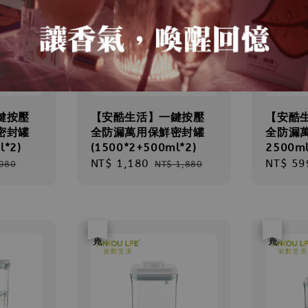
鍵按壓
【安酷生活】一鍵按壓
【安酷
密封罐
全防漏萬用保鮮密封罐
全防漏
l*2)
(1500*2+500ml*2)
2500m
ar
Sale
NT$ 1,180
Regular
Sale
NT$ 59
,980
NT$ 1,880
price
price
price
優惠
售完
優惠
售完