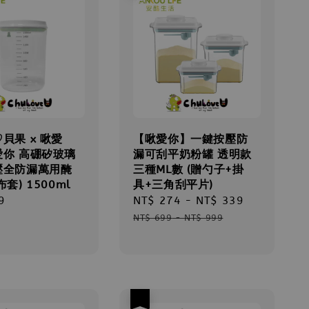
貝果 x 啾愛
【啾愛你】一鍵按壓防
愛你 高硼矽玻璃
漏可刮平奶粉罐 透明款
壓全防漏萬用醃
三種ML數 (贈勺子+掛
套) 1500ml
具+三角刮平片)
r
9
Sale
NT$ 274
-
NT$ 339
Regular
price
price
NT$ 699
-
NT$ 999
優惠