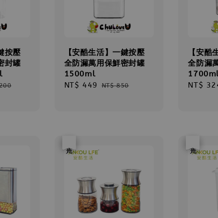
鍵按壓
【安酷生活】一鍵按壓
【安酷
密封罐
全防漏萬用保鮮密封罐
全防漏
l
1500ml
1700m
ar
Sale
NT$ 449
Regular
Sale
NT$ 32
,200
NT$ 850
price
price
price
優惠
售完
優惠
售完