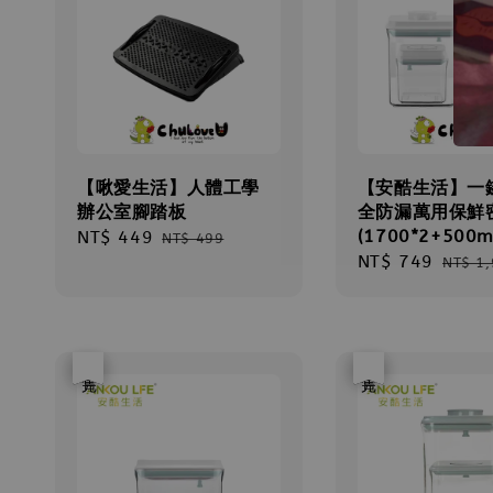
【啾愛生活】人體工學
【安酷生活】一
辦公室腳踏板
全防漏萬用保鮮
(1700*2+500m
Sale
NT$ 449
Regular
NT$ 499
Sale
NT$ 749
Regul
price
price
NT$ 1
price
price
優惠
售完
優惠
售完