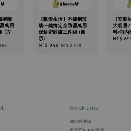
鏽鋼玻
【啾愛生活】不鏽鋼玻
【安酷
防漏萬用
璃一鍵搞定全防漏萬用
大容量7
 (方
保鮮密封罐三件組 (圓
料桶(內
形)
Sale
NT$ 69
ar
Sale
NT$ 949
Regular
price
,190
NT$ 2,199
price
price
pt
Quick links
關於啾愛你
啾愛你momo購物