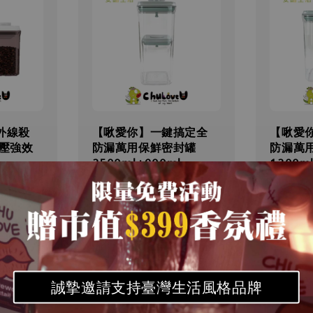
外線殺
【啾愛你】一鍵搞定全
【啾愛
按壓強效
防漏萬用保鮮密封罐
防漏萬
2500ml+900ml
1200m
 399
Regular
Sale
NT$ 999
Regular
Sale
NT$ 54
NT$ 1,080
price
price
price
price
1,180
優惠
售完
優惠
售完
誠摯邀請支持臺灣生活風格品牌