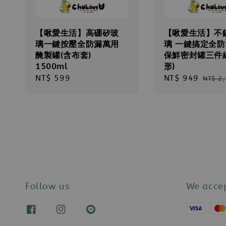
【啾愛生活】高硼矽玻
【啾愛生活】不
璃一鍵按壓全防漏萬用
璃 一鍵搞定全
醃製罐(含布套)
保鮮密封罐三件組
1500ml
形)
Regular
NT$ 599
Sale
NT$ 949
Regul
NT$ 2
price
price
price
Follow us
We acce