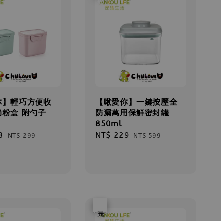
你】輕巧方便收
【啾愛你】一鍵按壓全
奶粉盒 附勺子
防漏萬用保鮮密封罐
850ml
3
Regular
Sale
NT$ 229
Regular
NT$ 299
NT$ 599
price
price
price
優惠
售完