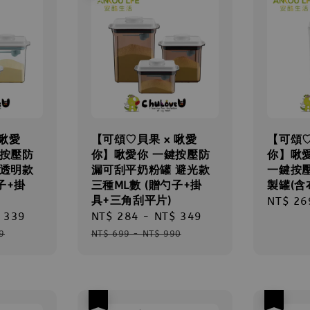
 啾愛
【可頌♡貝果 x 啾愛
【可頌♡
鍵按壓防
你】啾愛你 一鍵按壓防
你】啾
 透明款
漏可刮平奶粉罐 避光款
一鍵按
子+掛
三種ML數 (贈勺子+掛
製罐(含布
具+三角刮平片)
Regula
NT$ 26
 339
Regular
Sale
NT$ 284
-
NT$ 349
Regular
price
price
price
price
9
NT$ 699
-
NT$ 990
優惠
優惠