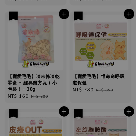
price
price
price
price
優惠
優惠
【寵愛毛毛】凍未條凍乾
【寵愛毛毛】惜命命呼吸
零食 - 經典雞方塊 ( 小
道保健
包裝 ) - 30g
Sale
NT$ 780
Regular
NT$ 850
Sale
NT$ 160
Regular
NT$ 200
price
price
price
price
優惠
優惠