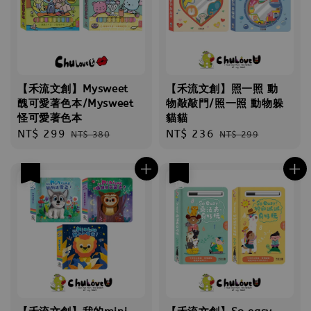
【禾流文創】Mysweet
【禾流文創】照一照 動
醜可愛著色本/Mysweet
物敲敲門/照一照 動物躲
怪可愛著色本
貓貓
Sale
NT$ 299
Regular
Sale
NT$ 236
Regular
NT$ 380
NT$ 299
price
price
price
price
優惠
優惠