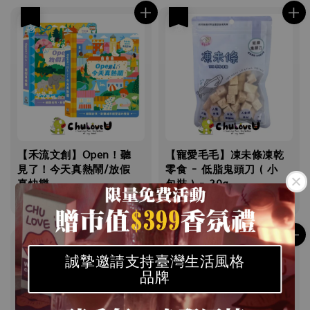
優惠
優惠
【禾流文創】Open！聽
【寵愛毛毛】凍未條凍乾
見了！今天真熱鬧/放假
零食 - 低脂鬼頭刀 ( 小
真快樂
包裝 ) - 20g
Sale
NT$ 638
Regular
Sale
NT$ 160
Regular
NT$ 750
NT$ 250
price
price
price
price
優惠
優惠
誠摯邀請支持臺灣生活風格
品牌