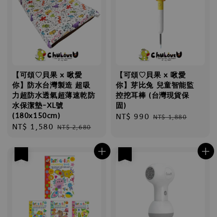
【可頌♡貝果 x 啾愛
【可頌♡貝果 x 啾愛
你】防水台灣製造 超吸
你】芽比兔 兒童智能監
力超防水透氣超薄速乾防
控挖耳棒 (台灣現貨保
水保潔墊-XL號
固)
(180x150cm)
Sale
NT$ 990
Regular
NT$ 1,880
Sale
NT$ 1,580
Regular
NT$ 2,680
price
price
price
price
優惠
優惠