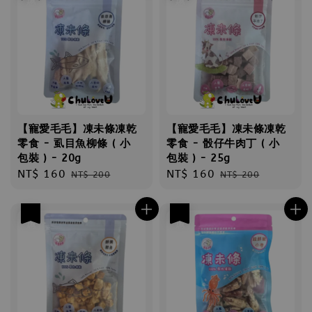
【寵愛毛毛】凍未條凍乾
【寵愛毛毛】凍未條凍乾
零食 - 虱目魚柳條 ( 小
零食 - 骰仔牛肉丁 ( 小
包裝 ) - 20g
包裝 ) - 25g
Sale
NT$ 160
Regular
Sale
NT$ 160
Regular
NT$ 200
NT$ 200
price
price
price
price
優惠
優惠