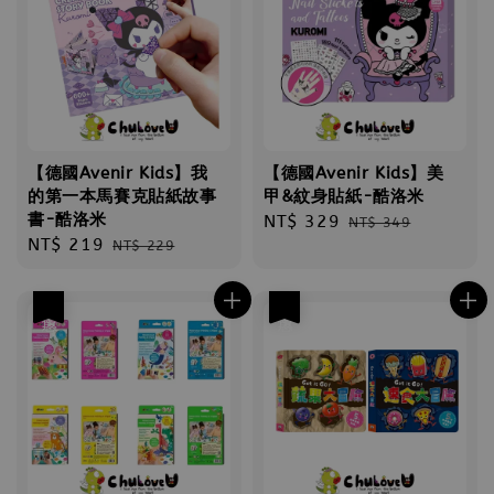
【德國Avenir Kids】我
【德國Avenir Kids】美
的第一本馬賽克貼紙故事
甲&紋身貼紙-酷洛米
書-酷洛米
Sale
NT$ 329
Regular
NT$ 349
Sale
NT$ 219
Regular
NT$ 229
price
price
price
price
優惠
優惠