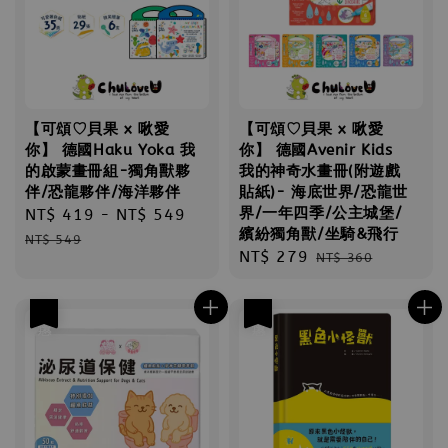
【可頌♡貝果 x 啾愛
【可頌♡貝果 x 啾愛
你】 德國Haku Yoka 我
你】 德國Avenir Kids
的啟蒙畫冊組-獨角獸夥
我的神奇水畫冊(附遊戲
伴/恐龍夥伴/海洋夥伴
貼紙)- 海底世界/恐龍世
界/一年四季/公主城堡/
Sale
NT$ 419
-
NT$ 549
Regular
繽紛獨角獸/坐騎&飛行
price
price
NT$ 549
Sale
NT$ 279
Regular
NT$ 360
price
price
優惠
優惠