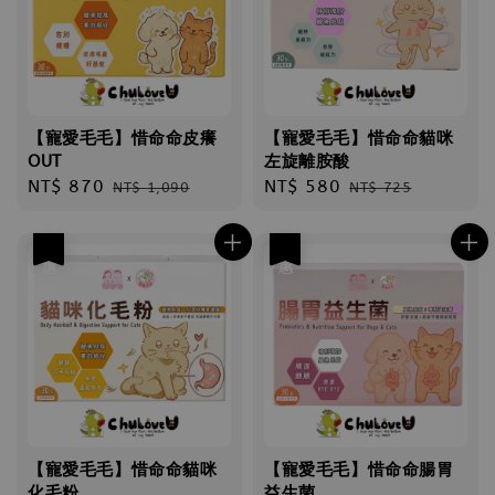
【寵愛毛毛】惜命命皮癢
【寵愛毛毛】惜命命貓咪
OUT
左旋離胺酸
Sale
NT$ 870
Regular
Sale
NT$ 580
Regular
NT$ 1,090
NT$ 725
price
price
price
price
優惠
優惠
【寵愛毛毛】惜命命貓咪
【寵愛毛毛】惜命命腸胃
化毛粉
益生菌