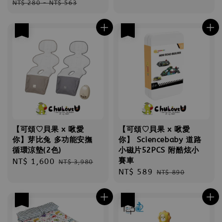
price
price
NT$ 280
-
NT$ 563
優惠
優惠
【可頌♡貝果 x 啾愛
【可頌♡貝果 x 啾愛
你】芽比兔 多功能安撫
你】 Sciencebaby 道路
循環涼墊(2色)
小磁片52PCS 附酷炫小
賽車
Sale
NT$ 1,600
Regular
NT$ 3,980
Sale
NT$ 589
Regular
price
price
NT$ 890
price
price
優惠
優惠