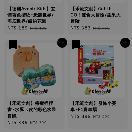
【德國Avenir Kids】立
【禾流文創】Get it
體著色摺紙-恐龍世界/
GO！速食大冒險/蔬果大
海底世界/繽紛花園
冒險
Sale
NT$ 189
Regular
Sale
NT$ 383
Regular
NT$ 199
NT$ 450
price
price
price
price
優惠
優惠
【禾流文創】療癒捏捏
【禾流文創】發條小賽
書-水豚卡皮的彩色水果
車-F1賽車場
冒險
Sale
NT$ 899
Regular
NT$ 999
Sale
NT$ 339
Regular
NT$ 399
price
price
price
price