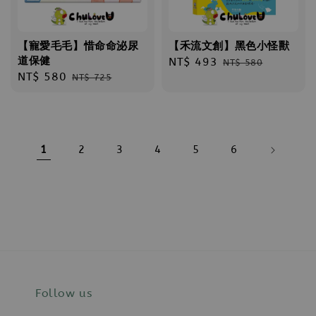
【寵愛毛毛】惜命命泌尿
【禾流文創】黑色小怪獸
道保健
Sale
NT$ 493
Regular
NT$ 580
Sale
NT$ 580
Regular
NT$ 725
price
price
price
price
1
2
3
4
5
6
Follow us