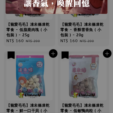
【寵愛毛毛】凍未條凍乾
【寵愛毛毛】凍未條凍乾
零食 - 低脂鹿肉塊 ( 小
零食 - 香酥雪香魚 ( 小
包裝 ) - 25g
包裝 ) - 20g
Sale
NT$ 160
Regular
Sale
NT$ 160
Regular
NT$ 200
NT$ 200
price
price
price
price
優惠
優惠
【寵愛毛毛】凍未條凍乾
【寵愛毛毛】凍未條凍乾
零食 - 鮮一口干貝 ( 小
零食 - 低敏鴨肉粒 ( 小