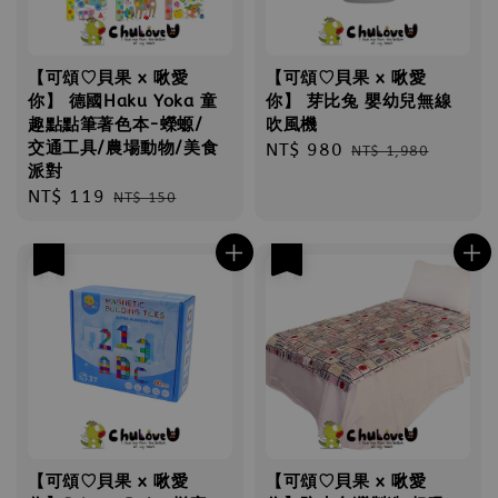
【可頌♡貝果 x 啾愛
【可頌♡貝果 x 啾愛
你】 德國Haku Yoka 童
你】 芽比兔 嬰幼兒無線
趣點點筆著色本-蠑螈/
吹風機
交通工具/農場動物/美食
Sale
NT$ 980
Regular
NT$ 1,980
派對
price
price
Sale
NT$ 119
Regular
NT$ 150
price
price
優惠
優惠
【可頌♡貝果 x 啾愛
【可頌♡貝果 x 啾愛