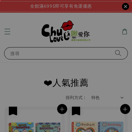
全館滿699$即可享有免運優惠
搜尋
❤️人氣推薦
排列方式 :
優惠
優惠