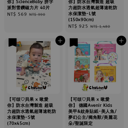
你】ScienceBaby 拼字
你】防水台灣製造 超吸
派對雪鑽磁力片 40片
力超防水透氣超薄速乾防
水保潔墊-L號
Sale
NT$ 569
Regular
NT$ 990
(150x90cm)
price
price
Sale
NT$ 925
Regular
NT$ 1,480
price
price
優惠
優惠
【可頌♡貝果 x 啾愛
【可頌♡貝果 x 啾愛
你】防水台灣製造 超吸
你】 德國Avenir Kids
力超防水透氣超薄速乾防
美甲&紋身貼紙-美人魚/
水保潔墊-S號
夢幻公主/獨角獸/美麗花
(70x45cm)
朵/聖誕限定