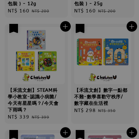
包裝 ) - 12g
包裝 ) - 25g
Sale
NT$ 160
Regular
Sale
NT$ 160
Regular
NT$ 200
NT$ 200
price
price
price
price
優惠
優惠
【禾流文創】STEAM科
【禾流文創】數字一點都
學小教室-認識小病菌/
不難-數學喜歡守秩序/
今天有星星嗎？/今天會
數字藏在生活裡
下雨嗎？
Sale
NT$ 298
Regular
NT$ 350
Sale
NT$ 339
Regular
NT$ 399
price
price
price
price
優惠
優惠