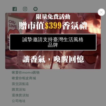
We accept
誠摯邀請支持臺灣生活風格
品牌
Quick links
關於啾愛你
啾愛你momo購物
啾愛你蝦皮商城
面交請點這
購買須知
退換貨須知
公司地址