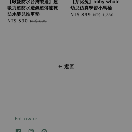
【啾愛防水台灣製造】超
【芽比兔】baby whale
吸力超防水透氣超薄速乾
幼兒仿真學習小馬桶
防水嬰兒推車墊
Sale
NT$ 899
Regular
NT$ 1,280
Sale
NT$ 590
Regular
NT$ 899
price
price
price
price
返回
Follow us