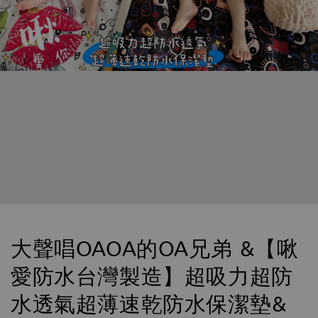
大聲唱OAOA的OA兄弟 &【啾
愛防水台灣製造】超吸力超防
水透氣超薄速乾防水保潔墊&