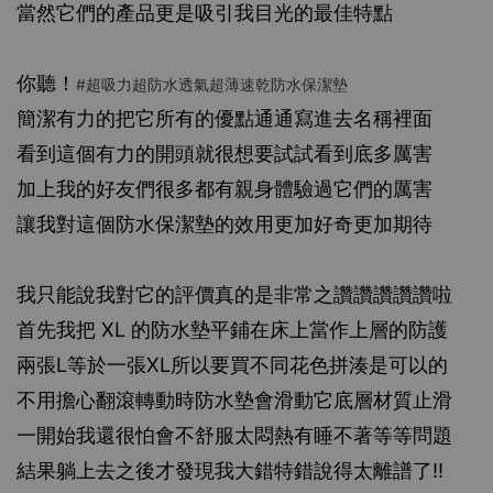
當然它們的產品更是吸引我目光的最佳特點
你聽！
#超吸力超防水透氣超薄速乾防水保潔墊
簡潔有力的把它所有的優點通通寫進去名稱裡面
看到這個有力的開頭就很想要試試看到底多厲害
加上我的好友們很多都有親身體驗過它們的厲害
讓我對這個防水保潔墊的效用更加好奇更加期待
我只能說我對它的評價真的是非常之讚讚讚讚讚啦
首先我把 XL 的防水墊平鋪在床上當作上層的防護
兩張L等於一張XL所以要買不同花色拼湊是可以的
不用擔心翻滾轉動時防水墊會滑動它底層材質止滑
一開始我還很怕會不舒服太悶熱有睡不著等等問題
結果躺上去之後才發現我大錯特錯說得太離譜了‼️