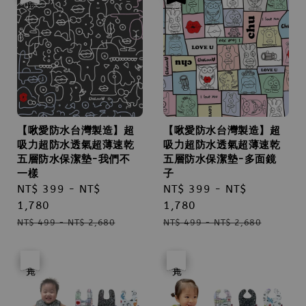
【啾愛防水台灣製造】超
【啾愛防水台灣製造】超
吸力超防水透氣超薄速乾
吸力超防水透氣超薄速乾
五層防水保潔墊-我們不
五層防水保潔墊-多面鏡
一樣
子
Sale
NT$ 399
-
NT$
Sale
NT$ 399
-
NT$
price
1,780
price
1,780
Regular
Regular
NT$ 499
-
NT$ 2,680
NT$ 499
-
NT$ 2,680
price
price
優惠
售完
優惠
售完