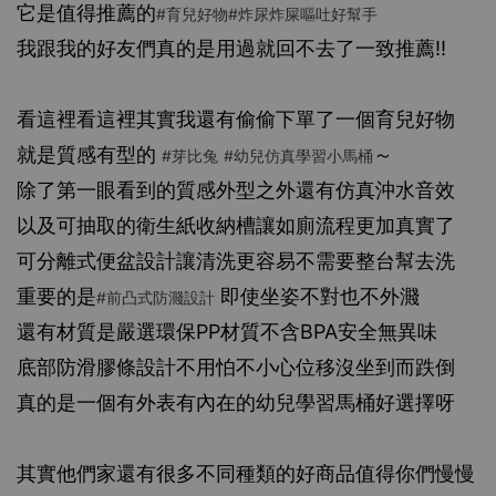
它是值得推薦的
#育兒好物
#炸尿炸屎嘔吐好幫手
我跟我的好友們真的是用過就回不去了一致推薦‼️
看這裡看這裡其實我還有偷偷下單了一個育兒好物
就是質感有型的
～
#芽比兔
#幼兒仿真學習小馬桶
除了第一眼看到的質感外型之外還有仿真沖水音效
以及可抽取的衛生紙收納槽讓如廁流程更加真實了
可分離式便盆設計讓清洗更容易不需要整台幫去洗
重要的是
即使坐姿不對也不外濺
#前凸式防濺設計
還有材質是嚴選環保PP材質不含BPA安全無異味
底部防滑膠條設計不用怕不小心位移沒坐到而跌倒
真的是一個有外表有內在的幼兒學習馬桶好選擇呀
其實他們家還有很多不同種類的好商品值得你們慢慢