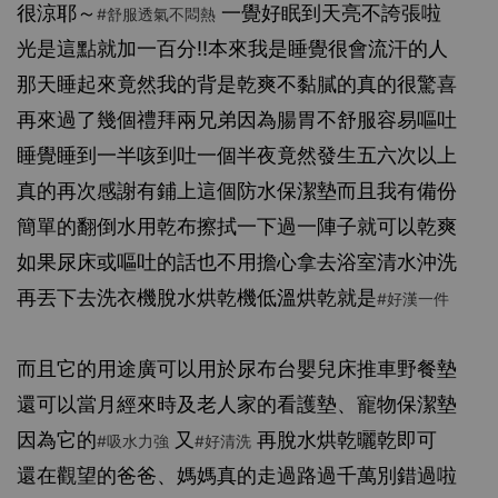
很涼耶～
一覺好眠到天亮不誇張啦
#舒服透氣不悶熱
光是這點就加一百分‼️本來我是睡覺很會流汗的人
那天睡起來竟然我的背是乾爽不黏膩的真的很驚喜
再來過了幾個禮拜兩兄弟因為腸胃不舒服容易嘔吐
睡覺睡到一半咳到吐一個半夜竟然發生五六次以上
真的再次感謝有鋪上這個防水保潔墊而且我有備份
簡單的翻倒水用乾布擦拭一下過一陣子就可以乾爽
如果尿床或嘔吐的話也不用擔心拿去浴室清水沖洗
再丟下去洗衣機脫水烘乾機低溫烘乾就是
#好漢一件
而且它的用途廣可以用於尿布台嬰兒床推車野餐墊
還可以當月經來時及老人家的看護墊、寵物保潔墊
因為它的
又
再脫水烘乾曬乾即可
#吸水力強
#好清洗
還在觀望的爸爸、媽媽真的走過路過千萬別錯過啦