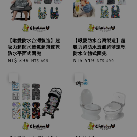
【啾愛防水台灣製造】超
【啾愛防水台灣製造】超
吸力超防水透氣超薄速乾
吸力超防水透氣超薄速乾
防水平面式圍兜
防水立體式圍兜
Sale
NT$ 399
Regular
Sale
NT$ 419
Regular
NT$ 499
NT$ 499
price
price
price
price
優惠
售完
優惠
售完