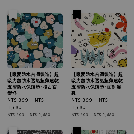
price
優惠
售完
優惠
【啾愛防水台灣製造】超
【啾愛防水台灣製造】超
吸力超防水透氣超薄速乾
吸力超防水透氣超薄速乾
五層防水保潔墊-復古百
五層防水保潔墊-面對混
變怪
亂
Sale
NT$ 399
-
NT$
Sale
NT$ 399
-
NT$
price
1,780
price
1,780
Regular
Regular
NT$ 499
-
NT$ 2,680
NT$ 499
-
NT$ 2,680
price
price
優惠
售完
優惠