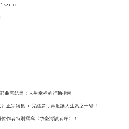
1x2cm
g
二部曲完結篇：人生幸福的行動指南
氣》正宗續集 + 完結篇，再度讓人生為之一變！
兩位作者特別撰寫〈致臺灣讀者序〉！