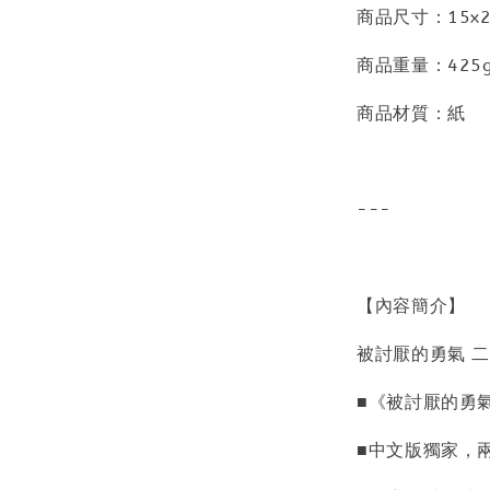
商品尺寸：15x2
商品重量：425
商品材質：紙
---
【內容簡介】
被討厭的勇氣 
■《被討厭的勇
■中文版獨家，