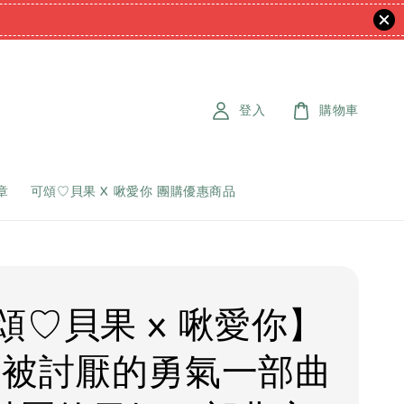
登入
購物車
章
可頌♡貝果 X 啾愛你 團購優惠商品
頌♡貝果 x 啾愛你】
 被討厭的勇氣一部曲