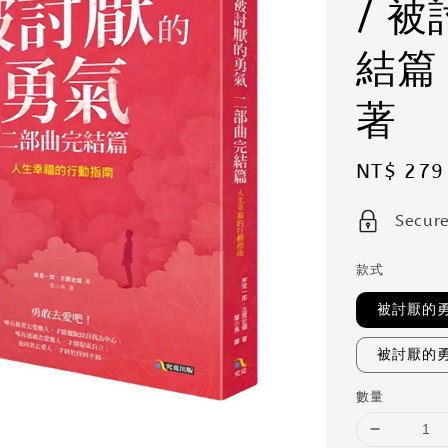
/ 
結篇
著
Sale
NT$ 279
price
Secur
款式
被討厭的
被討厭的
數量