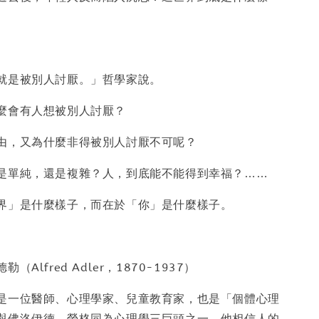
就是被別人討厭。」哲學家說。
麼會有人想被別人討厭？
由，又為什麼非得被別人討厭不可呢？
是單純，還是複雜？人，到底能不能得到幸福？……
界」是什麼樣子，而在於「你」是什麼樣子。
Alfred Adler，1870-1937）
是一位醫師、心理學家、兒童教育家，也是「個體心理
與佛洛伊德、榮格同為心理學三巨頭之一。他相信人的