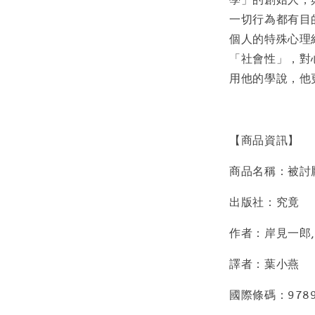
一切行為都有目
個人的特殊心理
「社會性」，對
用他的學說，他
【商品資訊】
商品名稱：被討
出版社：究竟
作者：岸見一郎,
譯者：葉小燕
國際條碼：9789