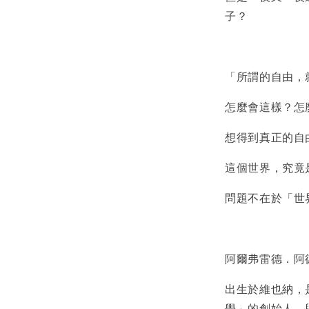
子？
「所謂的自由，
怎麼會這樣？怎
想得到真正的自
這個世界，究竟
問題不在於「世
阿爾弗雷德．阿德勒（
出生於維也納，
學」的創始人，