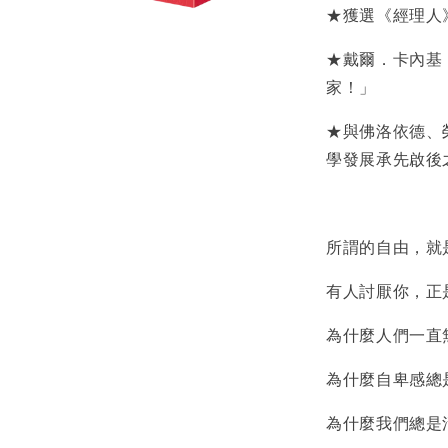
★獲選《經理人
★戴爾．卡內基
家！」
★與佛洛依德、
學發展承先啟後
所謂的自由，就
有人討厭你，正
為什麼人們一直
為什麼自卑感總
為什麼我們總是