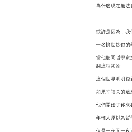
為什麼現在無法
或許是因為，我
一名憤世嫉俗的
當他聽聞哲學家
翻這種謬論。
這個世界明明複
如果幸福真的這
他們開始了你來
年輕人原以為哲
但是一夜又一夜