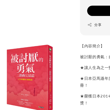
分享
【內容簡介】
被討厭的勇氣：
★讓人生為之一
★日本亞馬遜年
冊！
★榮獲日本20
獎！