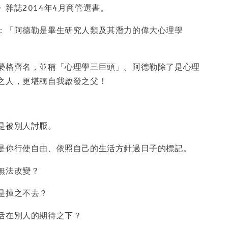
》雜誌2014年4月商管選書。
：「阿德勒是畢生研究人類及其潛力的偉大心理學
榮格齊名，並稱「心理學三巨頭」。阿德勒除了是心理
之人，更堪稱自我啟發之父！
是被別人討厭。
是你行使自由、依照自己的生活方針過日子的標記。
無法改變？
是揮之不去？
活在別人的期待之下？