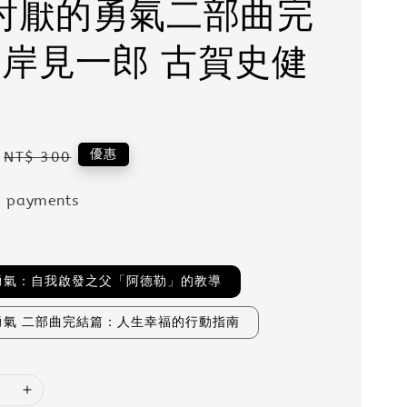
被討厭的勇氣二部曲完
 岸見一郎 古賀史健
Regular
優惠
NT$ 300
price
e payments
勇氣：自我啟發之父「阿德勒」的教導
勇氣 二部曲完結篇：人生幸福的行動指南