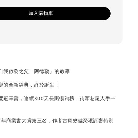
加入購物車
自我啟發之父「阿德勒」的教導
變的全新經典，終於誕生！
度冠軍書，連續300天長踞暢銷榜，街頭巷尾人手一
14年商業書大賞第三名，作者古賀史健榮獲評審特別