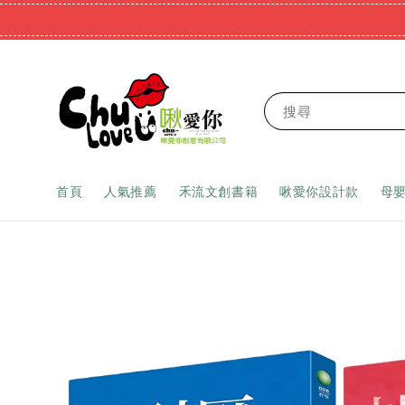
搜尋
首頁
人氣推薦
禾流文創書籍
啾愛你設計款
母