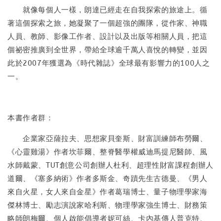
就像每個人一樣，朗達已經走在自我探索的旅途上。循
著這個探索之旅，她凝聚了一個超強的團隊，從作家、神職
人員、教師、影像工作者、設計以及出版等相關人員，把這
個祕密推廣到全世界，帶給全球逾千萬人喜悅的轉變，並因
此於2007年獲選為《時代雜誌》全球最有影響力的100人之
一。
本書作者群：
企業家亞薩拉夫、思想家貝奎斯、財富訓練師布勞爾、
《心靈雞湯》作者坎菲爾、整脊醫學權威迪馬提尼醫師、風
水師戴蒙、TUT創意公司創辦人杜利、超理性財富課程創辦人
道爾、《塞多納術》作者多斯金、奇蹟先生古德曼、《男人
來自火星，女人來自金星》作者葛瑞博士、量子物理學家海
傑林博士、勵志演說家哈利斯、物理學家強生博士、財務策
略師朗梅爾、個人啟能倡導者妮可絲、卡內基傳人普克特、