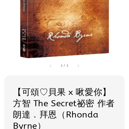
1
/
1
【可頌♡貝果 x 啾愛你】
方智 The Secret祕密 作者
朗達．拜恩（Rhonda
Byrne）