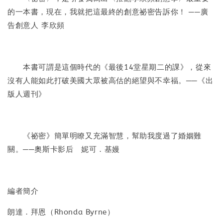
的一本書，現在，我就把這最終的創意祕密告訴你！ ──廣
告創意人 李欣頻
本書可謂是這個時代的《最後14堂星期二的課》，從來
沒有人能如此打破美國大眾被高估的絕望與不幸福。──《出
版人週刊》
《祕密》簡單明瞭又充滿智慧，幫助我度過了婚姻難
關。──奧斯卡影后 妮可．基嫚
編者簡介
朗達．拜恩（Rhonda Byrne）