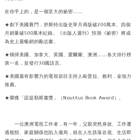
在你手上的，是一個至大的祕密……
★創下美國賽門．舒斯特出版史單月再版破200萬本、四個
月銷量破500萬本紀錄。《出版人週刊》預測《祕密》將成
為史上最暢銷的勵志書。
★橫掃美國、加拿大、英國、愛爾蘭、澳洲……各大排行榜
第一名，並發行30國語言。
★美國最有影響力的電視節目主持人歐普拉、賴利．金強力
推薦。
★榮獲「諾提勒斯書獎」（Nautilus Book Award）。
一位澳洲電視工作者，有一年，父親突然身故、工作遭
遇瓶頸、家庭關係也陷入僵局，就在人生跌落谷底、生活即