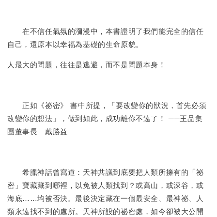
在不信任氣氛的瀰漫中，本書證明了我們能完全的信任
自己，還原本以幸福為基礎的生命原貌。
人最大的問題，往往是逃避，而不是問題本身！
正如《祕密》 書中所提，「要改變你的狀況，首先必須
改變你的想法」，做到如此，成功離你不遠了！ ──王品集
團董事長 戴勝益
希臘神話曾寫道：天神共議到底要把人類所擁有的「祕
密」寶藏藏到哪裡，以免被人類找到？或高山，或深谷，或
海底……均被否決。最後決定藏在一個最安全、最神祕、人
類永遠找不到的處所。天神所設的祕密處，如今卻被大公開