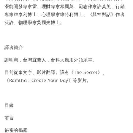
潛能開發專家雷、理財專家希爾莫、勵志作家許莫芙、行銷
專家維泰利博士、心理學家維特利博士、《與神對話》作者
沃許、物理學家吳爾夫博士。
譯者簡介
謝明憲，台灣宜蘭人，台科大應用外語系畢。
目前從事文字、影片翻譯。譯有《The Secret》、
《Ramtha：Create Your Day》等影片。
目錄
前言
祕密的揭露