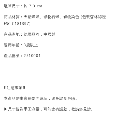
蠟筆尺寸：約 7.3 cm
商品材質：天然蜂蠟、礦物石蠟、礦物染色 (包裝森林認證
FSC C181397)
商品產地：德國品牌，中國製
適用年齡：3歲以上
產品批號：2510001
❗❗注意事項❗❗
本產品需由家長陪同遊玩，避免誤食危險。
▶尺寸皆為手工測量，可能含有誤差，敬請多見諒。