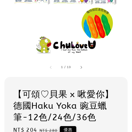
1
/
13
【可頌♡貝果 x 啾愛你】
德國Haku Yoka 豌豆蠟
筆-12色/24色/36色
Sale
NT$ 204
Regular
優惠
NT$ 280