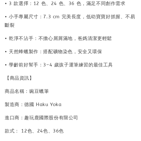
• 3 款選擇：12 色、24 色、36 色，滿足不同創作需求
• 小手專屬尺寸：7.3 cm 完美長度，低幼寶寶好抓握、不易
斷裂
• 乾淨不沾手：不擔心屑屑滿地，爸媽清潔更輕鬆
• 天然蜂蠟製作：搭配礦物染色，安全又環保
• 學齡前好幫手：3–4 歲孩子運筆練習的最佳工具
【商品資訊】
商品名稱：豌豆蠟筆
製造商：德國 Haku Yoka
進口商：趣玩鹿國際股份有限公司
款式： 12色、24色、36色