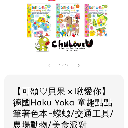
1
/
12
【可頌♡貝果 x 啾愛你】
德國Haku Yoka 童趣點點
筆著色本-蠑螈/交通工具/
農場動物/美食派對