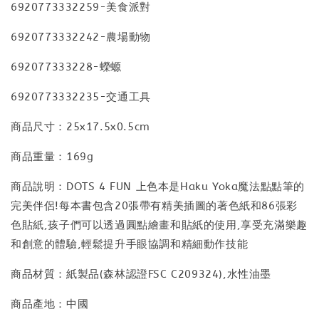
6920773332259-美食派對
6920773332242-農場動物
692077333228-蠑螈
6920773332235-交通工具
商品尺寸：25x17.5x0.5cm
商品重量：169g
商品說明：DOTS 4 FUN 上色本是Haku Yoka魔法點點筆的
完美伴侶!每本書包含20張帶有精美插圖的著色紙和86張彩
色貼紙,孩子們可以透過圓點繪畫和貼紙的使用,享受充滿樂趣
和創意的體驗,輕鬆提升手眼協調和精細動作技能
商品材質：紙製品(森林認證FSC C209324),水性油墨
商品產地：中國