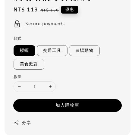
Sale
NT$ 119
Regular
優惠
NT$ 150
price
price
Secure payments
款式
蠑螈
交通工具
農場動物
美食派對
數量
加入購物車
分享