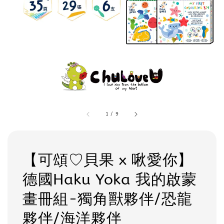
1
/
9
【可頌♡貝果 x 啾愛你】
德國Haku Yoka 我的啟蒙
畫冊組-獨角獸夥伴/恐龍
夥伴/海洋夥伴