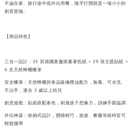
不論在家、旅行途中或外出用餐，隨手打開就是一場小小的
創意冒險。
【商品特色】
三合一設計：35 頁德國童趣插畫著色紙 + 29 張主題貼紙 +
6 支天然蜂蠟蠟筆
安全蠟筆：天然蜂蠟與食品級橄欖油配方，無毒、可水洗、
不沾手，適合 3 歲以上幼兒
創意遊戲：貼紙搭配著色，刺激孩子想像力，訓練手眼協調
外出神器：收納式設計，體積輕巧，旅遊、餐廳等候時皆可
輕鬆攜帶