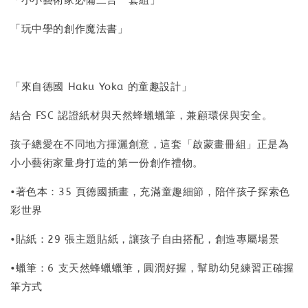
「玩中學的創作魔法書」
「來自德國 Haku Yoka 的童趣設計」
結合 FSC 認證紙材與天然蜂蠟蠟筆，兼顧環保與安全。
孩子總愛在不同地方揮灑創意，這套「啟蒙畫冊組」正是為
小小藝術家量身打造的第一份創作禮物。
•著色本：35 頁德國插畫，充滿童趣細節，陪伴孩子探索色
彩世界
•貼紙：29 張主題貼紙，讓孩子自由搭配，創造專屬場景
•蠟筆：6 支天然蜂蠟蠟筆，圓潤好握，幫助幼兒練習正確握
筆方式