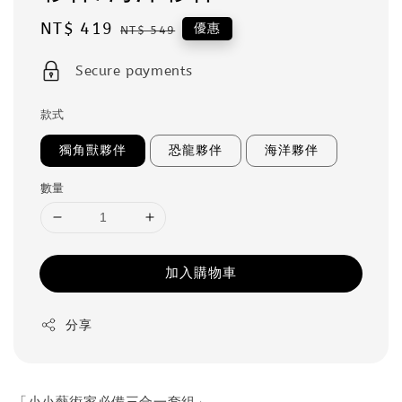
Sale
NT$ 419
Regular
優惠
NT$ 549
price
price
Secure payments
款式
獨角獸夥伴
恐龍夥伴
海洋夥伴
數量
加入購物車
分享
「小小藝術家必備三合一套組」