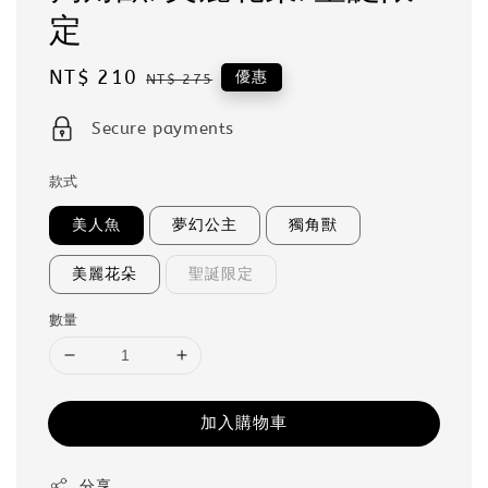
定
Sale
NT$ 210
Regular
優惠
NT$ 275
price
price
Secure payments
款式
美人魚
夢幻公主
獨角獸
美麗花朵
聖誕限定
數量
加入購物車
分享