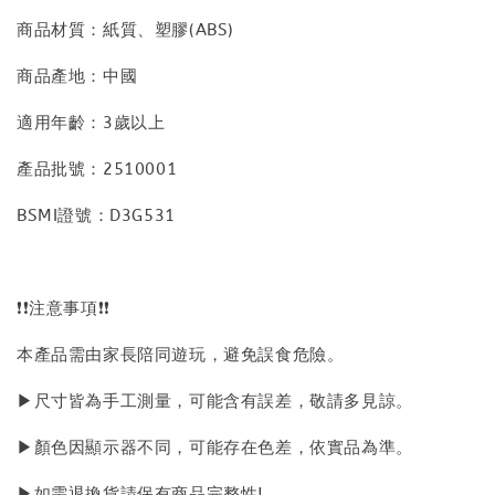
商品材質：紙質、塑膠(ABS)
商品產地：中國
適用年齡：3歲以上
產品批號：2510001
BSMI證號：D3G531
❗❗注意事項❗❗
本產品需由家長陪同遊玩，避免誤食危險。
▶尺寸皆為手工測量，可能含有誤差，敬請多見諒。
▶顏色因顯示器不同，可能存在色差，依實品為準。
▶如需退換貨請保有商品完整性!