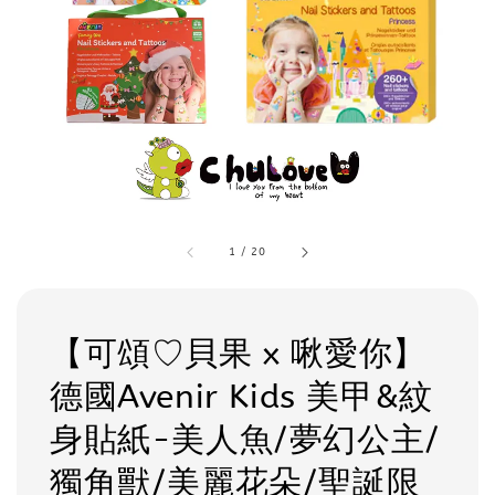
1
/
20
【可頌♡貝果 x 啾愛你】
德國Avenir Kids 美甲&紋
身貼紙-美人魚/夢幻公主/
獨角獸/美麗花朵/聖誕限