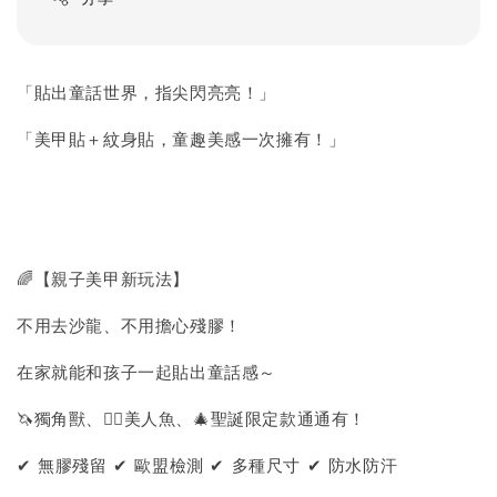
「貼出童話世界，指尖閃亮亮！」
「美甲貼＋紋身貼，童趣美感一次擁有！」
🌈【親子美甲新玩法】
不用去沙龍、不用擔心殘膠！
在家就能和孩子一起貼出童話感～
🦄獨角獸、🧜‍♀️美人魚、🎄聖誕限定款通通有！
✔ 無膠殘留 ✔ 歐盟檢測 ✔ 多種尺寸 ✔ 防水防汗