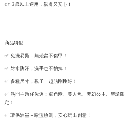
👉 3歲以上適用，親膚又安心！
商品特點
✅ 免洗易撕，無殘留不傷甲！
✅ 防水防汗，洗手也不怕掉！
✅ 多種尺寸，親子一起貼剛剛好！
✅ 熱門主題任你選：獨角獸、美人魚、夢幻公主、聖誕限
定！
✅ 環保油墨＋歐盟檢測，安心玩出創意！