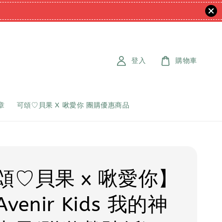
登入
購物車
章
可頌♡貝果 X 啾愛你 團購優惠商品
頌♡貝果 x 啾愛你】
venir Kids 我的神