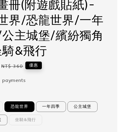
畫冊(附遊戲貼紙)-
世界/恐龍世界/一年
/公主城堡/繽紛獨角
坐騎&飛行
Regular
優惠
NT$ 360
price
e payments
恐龍世界
一年四季
公主城堡
獸
坐騎&飛行