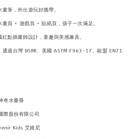
附水畫筆，外出遊玩好攜帶。
水畫頁 × 遊戲頁 × 貼紙頁，孩子一次滿足。
德國紅點插畫師設計，童趣與美感兼具。
通過台灣 BSMI、美國 ASTM F963-17、歐盟 EN71
神奇水畫冊
國際股份有限公司
nir Kids 艾維尼