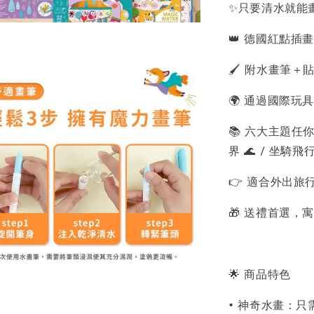
✨只要清水就能
👑 德國紅點插
🖌️ 附水畫筆
🌍 通過國際
📚 六大主題任你選
界 🌊 / 坐騎飛行
👉 適合外出
🎁 送禮首選，
🌟 商品特色
• 神奇水畫：