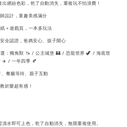
畫出繽紛色彩，乾了自動消失，重複玩不怕浪費！
畫師設計，童趣美感滿分
＋貼紙＋遊戲頁，一本多玩法
玩具安全認證，爸媽安心、孩子開心
：獨角獸 🦄 / 公主城堡 🏰 / 恐龍世界 🦖 / 海底世
 ✈️ / 一年四季 🍂
旅行、餐廳等待、親子互動
寓教於樂超有感！
只需清水即可上色，乾了自動消失，無限重複使用。