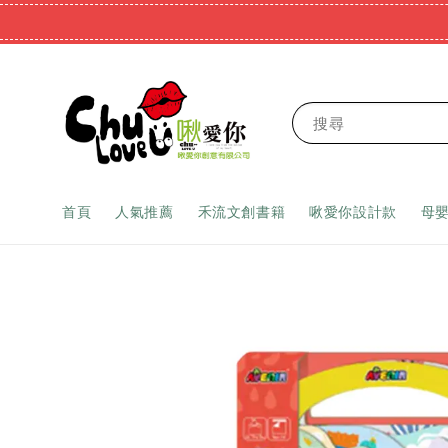
搜尋
首頁
人氣推薦
禾流文創書籍
啾愛你設計款
母