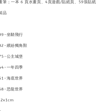
筆；一本 6 頁水畫頁、4頁遊戲/貼紙頁、59張貼紙
製品
799-坐騎飛行
782-繽紛獨角獸
775-公主城堡
744-一年四季
751-海底世界
768-恐龍世界
2x1cm
g