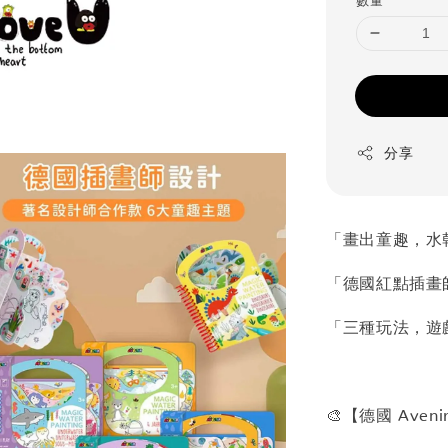
數量
分享
「畫出童趣，水
「德國紅點插畫
「三種玩法，遊
🎨【德國 Aven