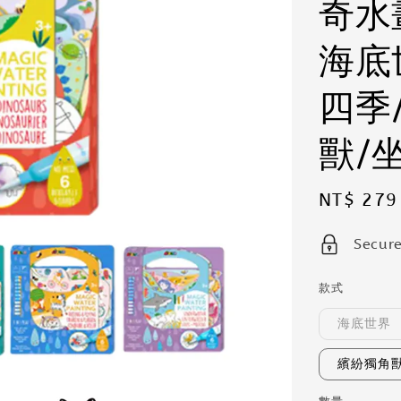
奇水
海底
四季
獸/
Sale
NT$ 279
price
Secur
款式
海底世界
繽紛獨角