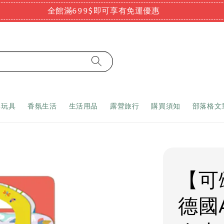
全館滿699$即可享有免運優惠
嬰玩具
香氛生活
生活用品
露營旅行
購買須知
部落格文
【可
德國A