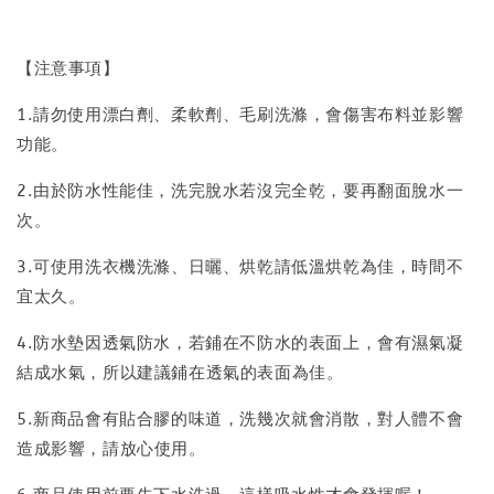
【注意事項】
1.請勿使用漂白劑、柔軟劑、毛刷洗滌，會傷害布料並影響
功能。
2.由於防水性能佳，洗完脫水若沒完全乾，要再翻面脫水一
次。
3.可使用洗衣機洗滌、日曬、烘乾請低溫烘乾為佳，時間不
宜太久。
4.防水墊因透氣防水，若鋪在不防水的表面上，會有濕氣凝
結成水氣，所以建議鋪在透氣的表面為佳。
5.新商品會有貼合膠的味道，洗幾次就會消散，對人體不會
造成影響，請放心使用。