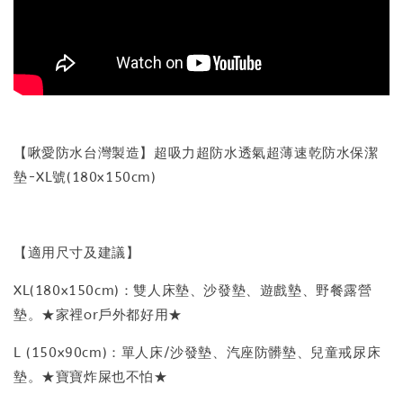
【啾愛防水台灣製造】超吸力超防水透氣超薄速乾防水保潔
墊-XL號(180x150cm)
【適用尺寸及建議】
XL(180x150cm)：雙人床墊、沙發墊、遊戲墊、野餐露營
墊。★家裡or戶外都好用★
L (150x90cm)：單人床/沙發墊、汽座防髒墊、兒童戒尿床
墊。★寶寶炸屎也不怕★