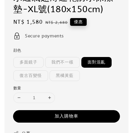
墊-XL號(180x150cm)
Sale
NT$ 1,580
Regular
優惠
NT$ 2,680
price
price
Secure payments
顔色
多面鏡子
我們不一樣
面對混亂
復古百變怪
黑橘黃藍
數量
加入購物車