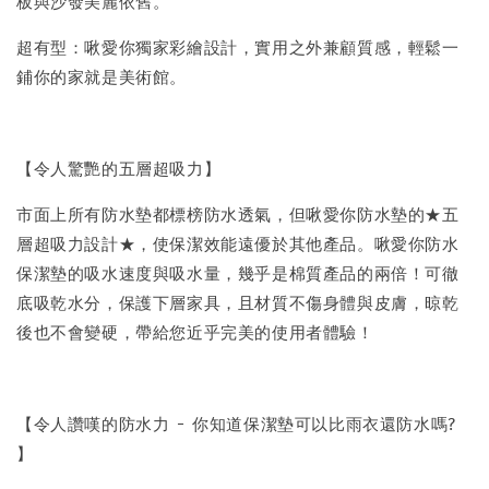
板與沙發美麗依舊。
超有型：啾愛你獨家彩繪設計，實用之外兼顧質感，輕鬆一
鋪你的家就是美術館。
【令人驚艷的五層超吸力】
市面上所有防水墊都標榜防水透氣，但啾愛你防水墊的★五
層超吸力設計★，使保潔效能遠優於其他產品。啾愛你防水
保潔墊的吸水速度與吸水量，幾乎是棉質產品的兩倍！可徹
底吸乾水分，保護下層家具，且材質不傷身體與皮膚，晾乾
後也不會變硬，帶給您近乎完美的使用者體驗！
【令人讚嘆的防水力 - 你知道保潔墊可以比雨衣還防水嗎?
】