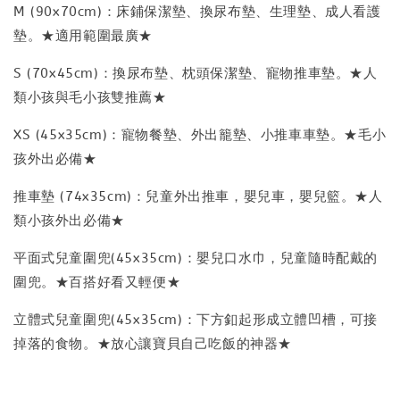
M (90x70cm)：床鋪保潔墊、換尿布墊、生理墊、成人看護
墊。★適用範圍最廣★
S (70x45cm)：換尿布墊、枕頭保潔墊、寵物推車墊。★人
類小孩與毛小孩雙推薦★
XS (45x35cm)：寵物餐墊、外出籠墊、小推車車墊。★毛小
孩外出必備★
推車墊 (74x35cm)：兒童外出推車，嬰兒車，嬰兒籃。★人
類小孩外出必備★
平面式兒童圍兜(45x35cm)：嬰兒口水巾，兒童隨時配戴的
圍兜。★百搭好看又輕便★
立體式兒童圍兜(45x35cm)：下方釦起形成立體凹槽，可接
掉落的食物。★放心讓寶貝自己吃飯的神器★