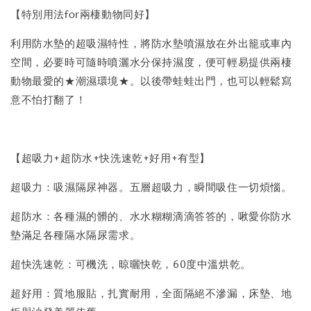
【特別用法for兩棲動物同好】
利用防水墊的超吸濕特性，將防水墊噴濕放在外出籠或車內
空間，必要時可隨時噴灑水分保持濕度，便可輕易提供兩棲
動物最愛的★潮濕環境★。以後帶蛙蛙出門，也可以輕鬆寫
意不怕打翻了！
【超吸力+超防水+快洗速乾+好用+有型】
超吸力：吸濕隔尿神器。五層超吸力，瞬間吸住一切煩惱。
超防水：各種濕的髒的、水水糊糊滴滴答答的，啾愛你防水
墊滿足各種隔水隔尿需求。
超快洗速乾：可機洗，晾曬快乾，60度中溫烘乾。
超好用：質地服貼，扎實耐用，全面隔絕不滲漏，床墊、地