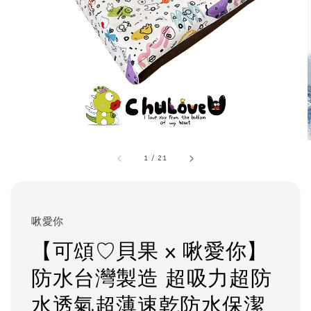
1
/
21
啾愛你
【可頌♡貝果 x 啾愛你】
防水台灣製造 超吸力超防
水透氣超薄速乾防水保潔