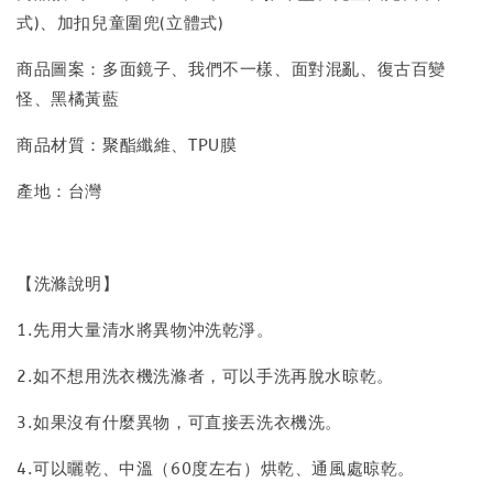
式)、加扣兒童圍兜(立體式)
商品圖案：多面鏡子、我們不一樣、面對混亂、復古百變
怪、黑橘黃藍
商品材質：聚酯纖維、TPU膜
產地：台灣
【洗滌說明】
1.先用大量清水將異物沖洗乾淨。
2.如不想用洗衣機洗滌者，可以手洗再脫水晾乾。
3.如果沒有什麼異物，可直接丟洗衣機洗。
4.可以曬乾、中溫（60度左右）烘乾、通風處晾乾。