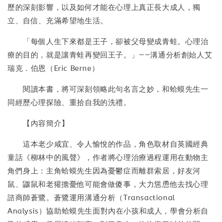
歷的深刻影響，以及如何才能在心理上真正長大成人，獨
立、自信、充滿希望地生活。
「每個人生下來都是王子，卻被父母變成青蛙。心理治
療的目的，就是讓青蛙再變回王子。」——溝通分析創始人艾
瑞克．伯恩（Eric Berne）
閱讀本書，將可深刻領略此句名言之妙，和蛤蟆先生一
同經歷心理探險、重拾自我的洗禮。
【內容簡介】
這本老少咸宜、令人愉悅的作品，角色取材自英國經典
童話《柳林中的風聲》，作者將心理治療過程運用在動物主
角們身上：主角蛤蟆先生因為憂鬱症而離群索居，好友河
鼠、鼴鼠和老獾擔憂他可能會做傻事，大力慫恿他去找心理
諮商師蒼鷺。蒼鷺運用溝通分析（Transactional
Analysis）協助蛤蟆先生面對內在小孩和成人，學會分析自