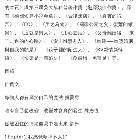
的本質》獲第三屆吳大猷科普著作獎（翻譯類佳作獎）。譯
有《德國短篇小說精選》、《資訊焦慮》、《真實的謊
言》、《EQ》、《美之為物》、《國家公園之父：蠻荒的繆
爾》、《這就是男人》、《用心去活》、《父母離婚後──孩
子走過的內心路》、《愛上M型男人》、《重建──重塑婚姻
與自我的願景》、《鏡子裡的陌生人》、《RV親情新幹
線》、《快樂是一種陷阱》、《愈感恩，愈富足》等。
目錄
推薦文
每個人都有屬於自己的魔法 姚愛寗
唯有自己想改變，改變才會真的發生 陳志恆
從被困住的情緒僵局中走出來 劉軒
Chapter1 我感覺精神不太好