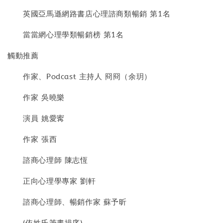
英國亞馬遜網路書店心理諮商類暢銷 第1名
當當網心理學類暢銷榜 第1名
觸動推薦
作家、Podcast 主持人 冏冏（余玥）
作家 吳曉樂
演員 姚愛寗
作家 張西
諮商心理師 陳志恆
正向心理學專家 劉軒
諮商心理師、暢銷作家 蘇予昕
(依姓氏筆畫排序)