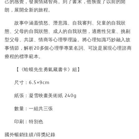
己的感覺，發展情緒智商。到了書末，他恢復了以前的開
朗，展開全新的旅程。
故事中涵蓋憤怒、潛意識、自我審判、兒童的自我狀
態、父母的自我狀態、成人的自我狀態，適應性兒童、挑剔
型父母、共謀、情商等心理學理論。將心理知識巧妙融入故
事情節，解析20多個心理學專業名詞、可說是展現心理諮商
療程的標準範本。
【《蛤蟆先生勇氣藏書卡》組】
尺寸：6.5×9cm
紙張：凝雪映畫美術紙 240g
數量：一組共三張
印刷：特別色
國外暢銷佳績/得獎紀錄