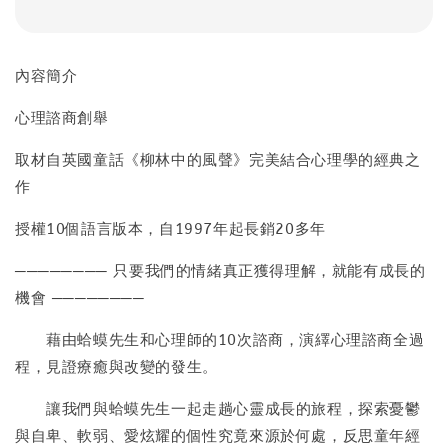
內容簡介
心理諮商創舉
取材自英國童話《柳林中的風聲》完美結合心理學的經典之
作
授權10個語言版本，自1997年起長銷20多年
──────── 只要我們的情緒真正獲得理解，就能有成長的
機會 ────────
藉由蛤蟆先生和心理師的10次諮商，演繹心理諮商全過
程，見證療癒與改變的發生。
讓我們與蛤蟆先生一起走趟心靈成長的旅程，探索憂鬱
與自卑、軟弱、愛炫耀的個性究竟來源於何處，反思童年經