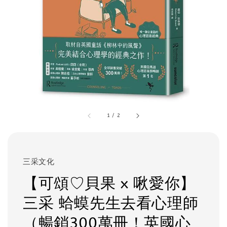
1
/
2
三采文化
【可頌♡貝果 x 啾愛你】
三采 蛤蟆先生去看心理師
（暢銷300萬冊！英國心