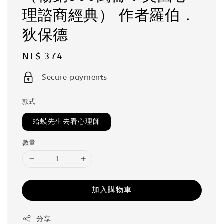
理諮商經典） 作者羅伯．
狄保德
Regular
NT$ 374
price
Secure payments
款式
蛤蟆先生去看心理師
數量
加入購物車
分享