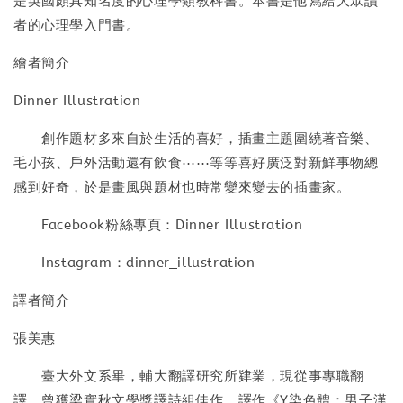
是英國頗具知名度的心理學類教科書。本書是他寫給大眾讀
者的心理學入門書。
繪者簡介
Dinner Illustration
創作題材多來自於生活的喜好，插畫主題圍繞著音樂、
毛小孩、戶外活動還有飲食⋯⋯等等喜好廣泛對新鮮事物總
感到好奇，於是畫風與題材也時常變來變去的插畫家。
Facebook粉絲專頁：Dinner Illustration
Instagram：dinner_illustration
譯者簡介
張美惠
臺大外文系畢，輔大翻譯研究所肄業，現從事專職翻
譯。曾獲梁實秋文學獎譯詩組佳作，譯作《Y染色體：男子漢