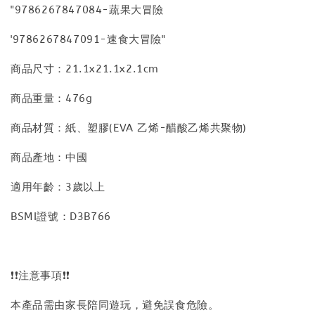
"9786267847084-蔬果大冒險
'9786267847091-速食大冒險"
商品尺寸：21.1x21.1x2.1cm
商品重量：476g
商品材質：紙、塑膠(EVA 乙烯-醋酸乙烯共聚物)
商品產地：中國
適用年齡：3歲以上
BSMI證號：D3B766
❗❗注意事項❗❗
本產品需由家長陪同遊玩，避免誤食危險。