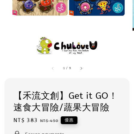
1
/
9
【禾流文創】Get it GO！
速食大冒險/蔬果大冒險
Sale
NT$ 383
Regular
優惠
NT$ 450
price
price