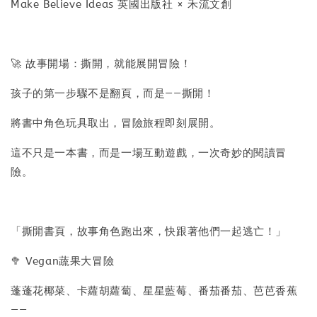
Make Believe Ideas 英國出版社 × 禾流文創
🚀 故事開場：撕開，就能展開冒險！
孩子的第一步驟不是翻頁，而是——撕開！
將書中角色玩具取出，冒險旅程即刻展開。
這不只是一本書，而是一場互動遊戲，一次奇妙的閱讀冒
險。
「撕開書頁，故事角色跑出來，快跟著他們一起逃亡！」
🥦 Vegan蔬果大冒險
蓬蓬花椰菜、卡蘿胡蘿蔔、星星藍莓、番茄番茄、芭芭香蕉
——