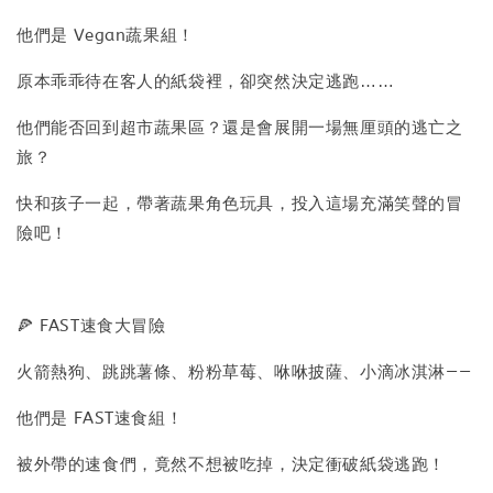
他們是 Vegan蔬果組！
原本乖乖待在客人的紙袋裡，卻突然決定逃跑……
他們能否回到超市蔬果區？還是會展開一場無厘頭的逃亡之
旅？
快和孩子一起，帶著蔬果角色玩具，投入這場充滿笑聲的冒
險吧！
🍕 FAST速食大冒險
火箭熱狗、跳跳薯條、粉粉草莓、咻咻披薩、小滴冰淇淋——
他們是 FAST速食組！
被外帶的速食們，竟然不想被吃掉，決定衝破紙袋逃跑！