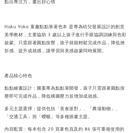
點出專注力，畫出好心情
Haku Yoka 童趣點點筆著色本 是專為幼兒發展設計的創意
美學教材，主要協助 3 歲以上孩子進行手眼協調訓練與色彩
啟蒙。只需跟著圓點按壓，孩子就能輕鬆完成作品，降低挫
折感、提升成就感，讓學習與美感啟蒙同時展開。
產品核心特色
點點繪畫設計：圖案專為點點筆開發，孩子只需跟著圓點按
壓即可完成作品，降低構圖壓力並增加成就感。
多元主題選擇：提供包括「美食派對」、「農場動物」、
「交通工具」與「蠑螈」等多種插畫主題。
內容配置：每本包含 20 頁著色頁及約 86 張可重複使用的