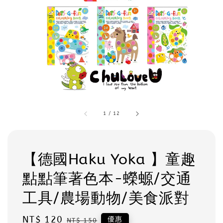
1
/
12
【德國Haku Yoka 】童趣
點點筆著色本-蠑螈/交通
工具/農場動物/美食派對
Sale
NT$ 120
Regular
優惠
NT$ 150