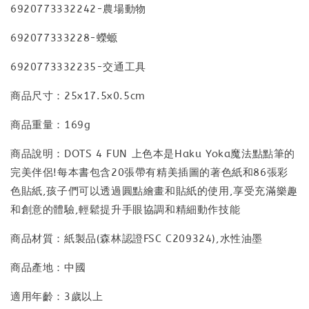
6920773332242-農場動物
692077333228-蠑螈
6920773332235-交通工具
商品尺寸：25x17.5x0.5cm
商品重量：169g
商品說明：DOTS 4 FUN 上色本是Haku Yoka魔法點點筆的
完美伴侶!每本書包含20張帶有精美插圖的著色紙和86張彩
色貼紙,孩子們可以透過圓點繪畫和貼紙的使用,享受充滿樂趣
和創意的體驗,輕鬆提升手眼協調和精細動作技能
商品材質：紙製品(森林認證FSC C209324),水性油墨
商品產地：中國
適用年齡：3歲以上