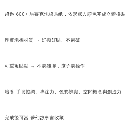
超過 600+ 馬賽克泡棉貼紙，依形狀與顏色完成立體拼貼
厚實泡棉材質 → 好撕好貼、不易破
可重複貼黏 → 不易殘膠，孩子易操作
培養 手眼協調、專注力、色彩辨識、空間概念與創造力
完成後可當 夢幻故事書收藏