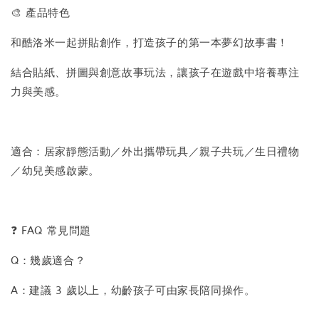
🎨 產品特色
和酷洛米一起拼貼創作，打造孩子的第一本夢幻故事書！
結合貼紙、拼圖與創意故事玩法，讓孩子在遊戲中培養專注
力與美感。
適合：居家靜態活動／外出攜帶玩具／親子共玩／生日禮物
／幼兒美感啟蒙。
❓ FAQ 常見問題
Q：幾歲適合？
A：建議 3 歲以上，幼齡孩子可由家長陪同操作。