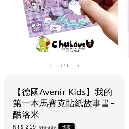
1
/
9
【德國Avenir Kids】我的
第一本馬賽克貼紙故事書-
酷洛米
Sale
NT$ 219
Regular
優惠
NT$ 229