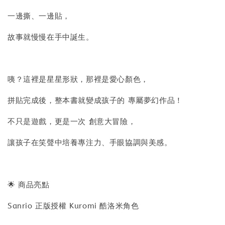
一邊撕、一邊貼，
故事就慢慢在手中誕生。
咦？這裡是星星形狀，那裡是愛心顏色，
拼貼完成後，整本書就變成孩子的 專屬夢幻作品！
不只是遊戲，更是一次 創意大冒險，
讓孩子在笑聲中培養專注力、手眼協調與美感。
🌟 商品亮點
Sanrio 正版授權 Kuromi 酷洛米角色