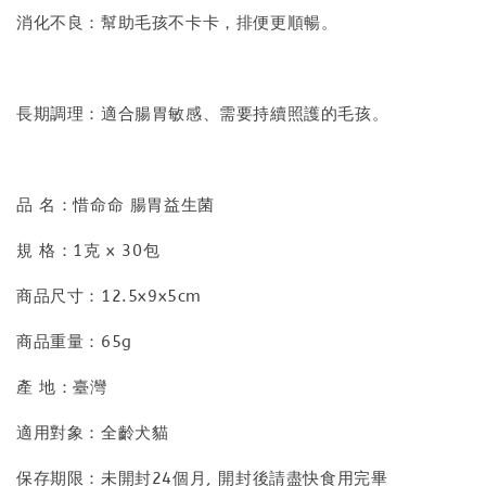
消化不良：幫助毛孩不卡卡，排便更順暢。
長期調理：適合腸胃敏感、需要持續照護的毛孩。
品 名：惜命命 腸胃益生菌
規 格：1克 x 30包
商品尺寸：12.5x9x5cm
商品重量：65g
產 地：臺灣
適用對象：全齡犬貓
保存期限：未開封24個月, 開封後請盡快食用完畢