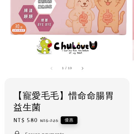
1
/
13
【寵愛毛毛】惜命命腸胃
益生菌
Sale
NT$ 580
Regular
優惠
NT$ 725
price
price