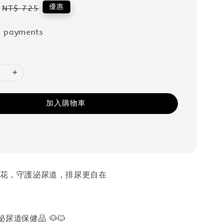
Regular
優惠
NT$ 725
price
e payments
加入購物車
洛神花，守護泌尿道，排尿更自在
尿道保健品 🐶🐱