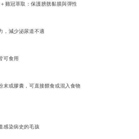
胺＋雞冠萃取：保護膀胱黏膜與彈性
力，減少泌尿道不適
皆可食用
粉末或膠囊，可直接餵食或混入食物
道感染病史的毛孩