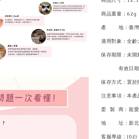
商品尺寸：12.5
商品重量：62g
產 地：臺
適用對象：全齡
保存期限：未開封
有效日期標
保存方式：置於
注意事項：本產
委 製 商：寵
地 址：新北市
客服專線 : (02)