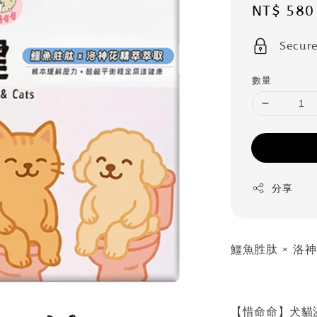
Sale
NT$ 580
price
Secur
數量
分享
鱷魚胜肽 × 
【惜命命】犬貓泌