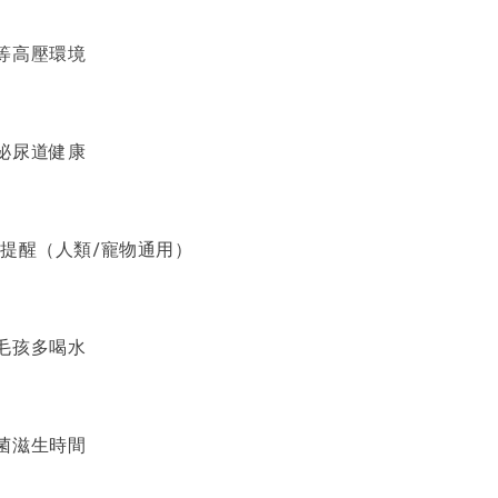
等高壓環境
泌尿道健康
小提醒（人類/寵物通用）
毛孩多喝水
菌滋生時間