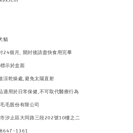
x9x5cm
灣
犬貓
24個月, 開封後請盡快食用完畢
示於盒面
陰涼乾燥處,避免太陽直射
品適用於日常保健,不可取代醫療行為
愛毛毛股份有限公司
汐止區大同路三段202號10樓之二
 8647-1361