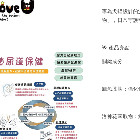
專為犬貓設計的
物」，日常守護
🌟 產品亮點
關鍵成分
鱷魚胜肽：強化
洛神花萃取物：