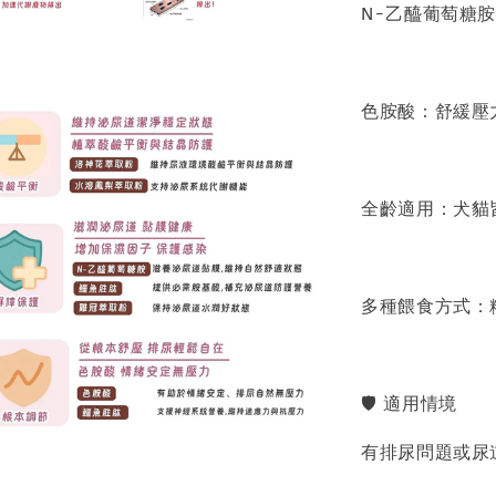
N-乙醯葡萄糖
色胺酸：舒緩壓
全齡適用：犬貓
多種餵食方式：
🛡 適用情境
有排尿問題或尿