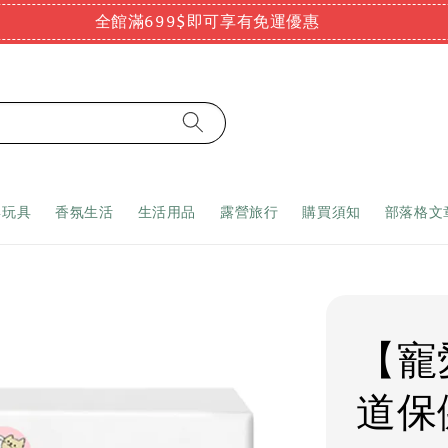
全館滿699$即可享有免運優惠
嬰玩具
香氛生活
生活用品
露營旅行
購買須知
部落格文
【寵
道保