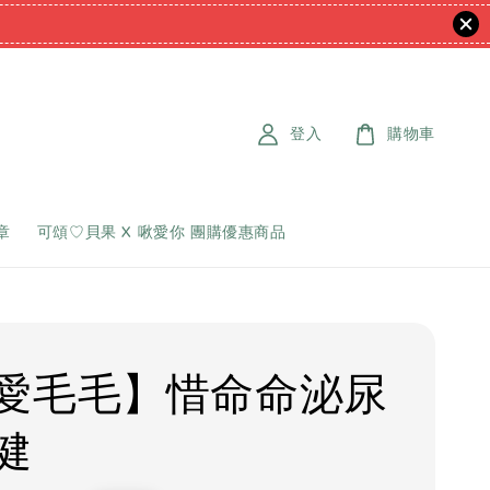
登入
購物車
章
可頌♡貝果 X 啾愛你 團購優惠商品
愛毛毛】惜命命泌尿
健