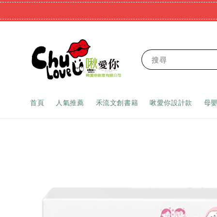
搜尋
首頁
人氣推薦
禾流文創書籍
啾愛你設計款
母