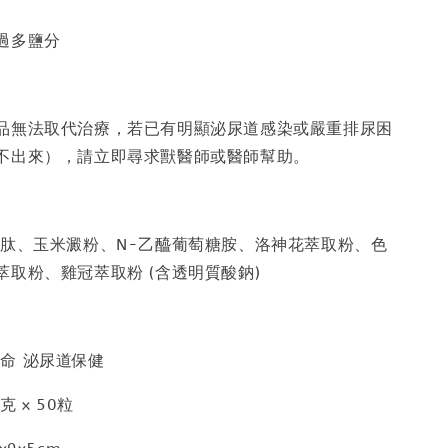
過多鹽分
品無法取代治療，若已有明顯泌尿道感染或嚴重排尿困
不出來），請立即尋求獸醫師或醫師幫助。
胜肽、玉米澱粉、N-乙醯葡萄糖胺、洛神花萃取粉、色
萃取粉、雞冠萃取粉 (含透明質酸鈉)
命 泌尿道保健
 x 50粒