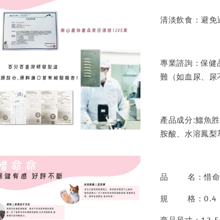
清淡飲食：避免
專業諮詢：保健
難（如血尿、尿
產品成分:鱷魚
胺酸、水溶鳳梨
品 名：惜命
規 格：0.4 克