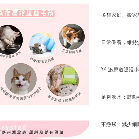
多貓家庭、搬家
日常保養，維持
💡 泌尿道照護
足夠飲水：鼓勵
不憋尿：減少細