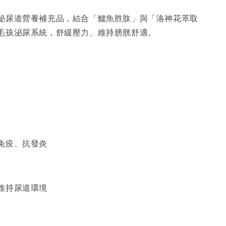
泌尿道營養補充品，結合「鱷魚胜肽」與「洛神花萃取
毛孩泌尿系統，舒緩壓力、維持膀胱舒適。
免疫、抗發炎
維持尿道環境