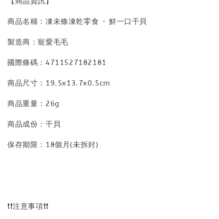
【商品資訊】
商品名稱：凍未條凍乾零食 - 鮮一口干貝
製造商：寵愛毛毛
國際條碼：4711527182181
商品尺寸：19.5x13.7x0.5cm
商品重量：26g
商品成份：干貝
保存期限：18個月(未拆封)
❗❗注意事項❗❗