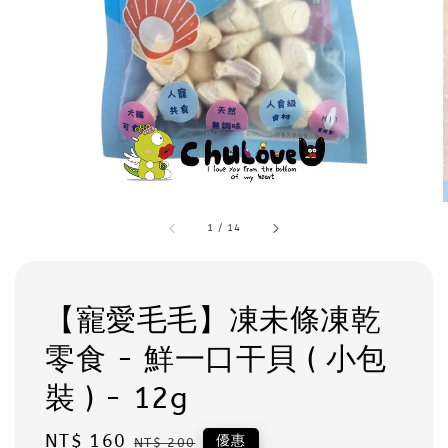
1
/
14
【寵愛毛毛】凍未條凍乾
零食 - 鮮一口干貝 ( 小包
裝 ) - 12g
Sale
NT$ 160
Regular
優惠
NT$ 200