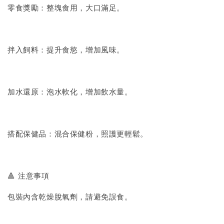
零食獎勵：整塊食用，大口滿足。
拌入飼料：提升食慾，增加風味。
加水還原：泡水軟化，增加飲水量。
搭配保健品：混合保健粉，照護更輕鬆。
🔺 注意事項
包裝內含乾燥脫氧劑，請避免誤食。