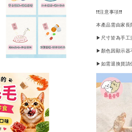
❗❗注意事項❗❗
本產品需由家長
▶尺寸皆為手工
▶顏色因顯示器
▶如需退換貨請