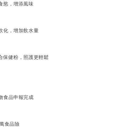
食慾，增添風味
軟化，增加飲水量
合保健粉，照護更輕鬆
物食品申報完成
 萬食品險