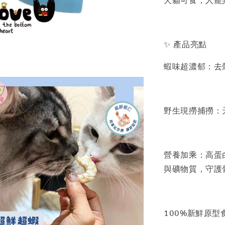
犬貓可食，人寵
✨ 產品亮點
蝦味超濃郁：去
野生現撈捕撈：
營養加乘：高蛋
與礦物質，守護
100%新鮮原