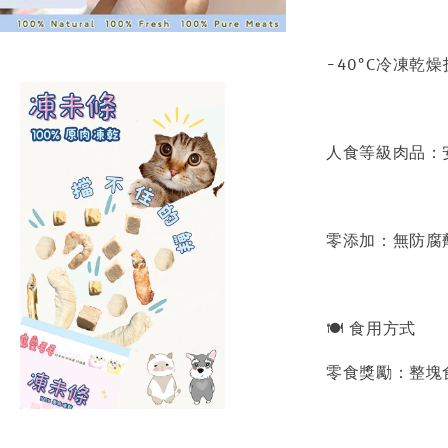
-40°C冷凍乾
人食等級肉品：
零添加：無防腐
🍽 食用方式
零食獎勵：整塊