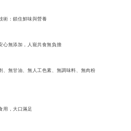
燥技術：鎖住鮮味與營養
安心無添加，人寵共食無負擔
劑、無甘油、無人工色素、無調味料、無肉粉
食用，大口滿足