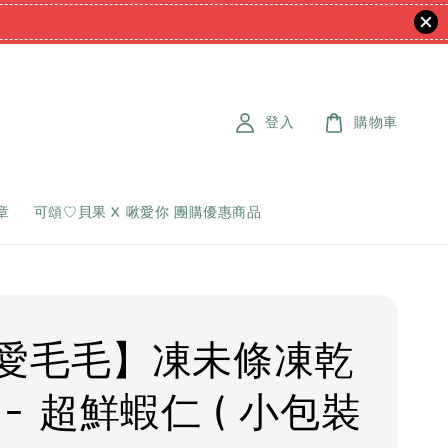
登入
購物車
章
可頌♡貝果 X 啾愛你 團購優惠商品
愛毛毛】凍未條凍乾
- 超鮮蝦仁 ( 小包裝