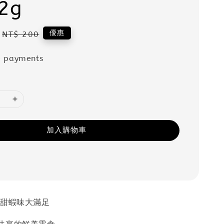
12g
Regular
優惠
NT$ 200
price
e payments
加入購物車
香甜蝦味大滿足