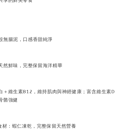
共享的鮮美零食
殼無腸泥，口感香甜純淨
天然鮮味，完整保留海洋精華
白＋維生素B12，維持肌肉與神經健康；富含維生素D
骨骼強健
型食材：蝦仁凍乾，完整保留天然營養