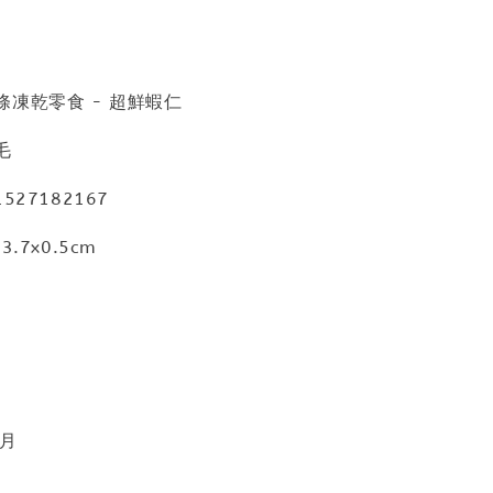
凍乾零食 - 超鮮蝦仁
毛
527182167
.7x0.5cm
個月