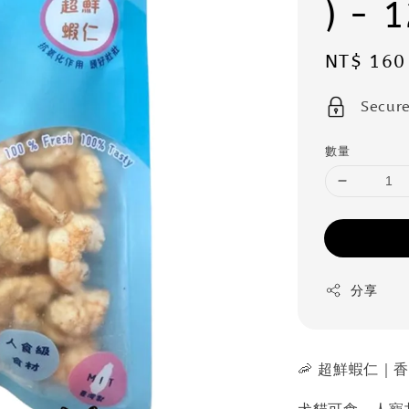
) - 
Sale
NT$ 160
price
Secur
數量
分享
🦐 超鮮蝦仁｜