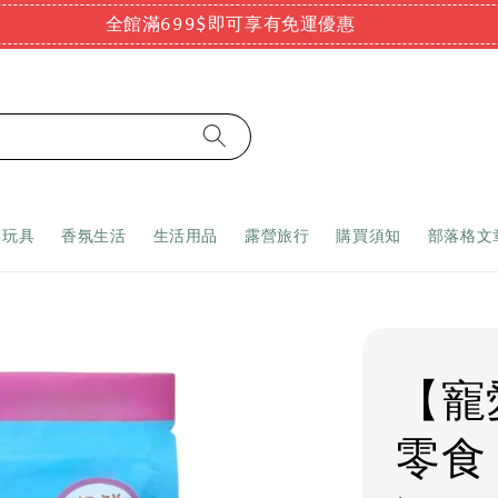
全館滿699$即可享有免運優惠
嬰玩具
香氛生活
生活用品
露營旅行
購買須知
部落格文
【寵
零食 