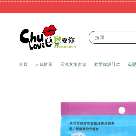
搜尋
首頁
人氣推薦
禾流文創書籍
啾愛你設計款
母