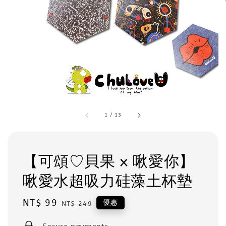
1
/
13
【可頌♡貝果 x 啾愛你】
啾愛水超吸力硅藻土杯墊
Sale
NT$ 99
Regular
優惠
NT$ 249
price
price