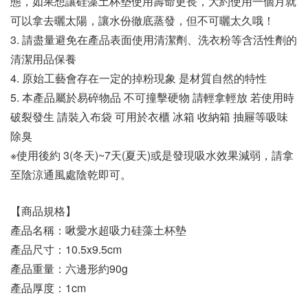
態，如果想讓硅藻土杯墊使用壽命更長，大約使用一個月就
可以拿去曬太陽，讓水份徹底蒸發，但不可曬太久哦！
3. 請盡量避免在產品表面使用清潔劑、洗衣粉等含活性劑的
清潔用品保養
4. 原始工藝會存在一定的掉粉現象 是材質自然的特性
5. 本產品屬於易碎物品 不可撞擊硬物 請輕拿輕放 若使用時
破裂發生 請裝入布袋 可用於衣櫃 冰箱 收納箱 抽屜等吸味
除臭
※使用後約 3(冬天)~7天(夏天)或是發現吸水效果減弱，請拿
至陰涼通風處陰乾即可。
【商品規格】
產品名稱：啾愛水超吸力硅藻土杯墊
產品尺寸：10.5x9.5cm
產品重量：六邊形約90g
產品厚度：1cm