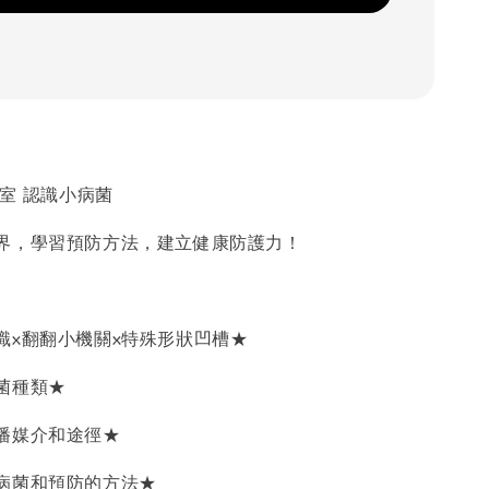
教室 認識小病菌
界，學習預防方法，建立健康防護力！
識x翻翻小機關x特殊形狀凹槽★
菌種類★
播媒介和途徑★
病菌和預防的方法★