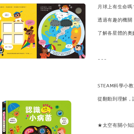
月球上有生命嗎
透過有趣的機關
了解各星體的奧
---
STEAM科學小
從翻動到理解，
★太空有關小知