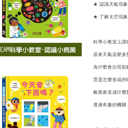
★ 認識天氣現
★ 了解太空現
科學小教室上課
原來天氣這麼多
為什麼會出現彩
雲是怎麼形成的
颱風會造成什麼
透過有趣的機關