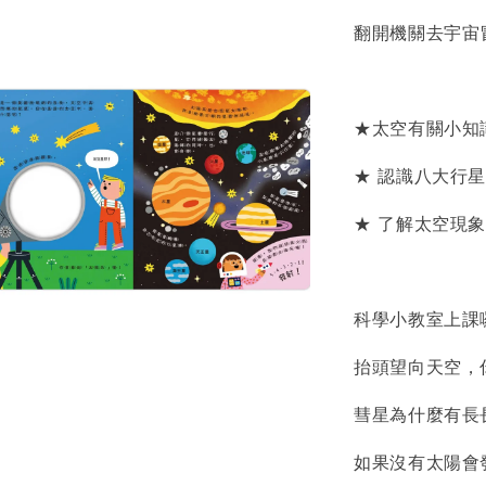
翻開機關去宇宙
★太空有關小知
★ 認識八大行星
★ 了解太空現
科學小教室上課
抬頭望向天空，
彗星為什麼有長
如果沒有太陽會