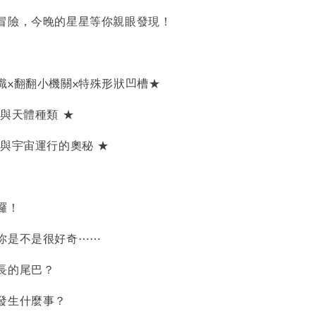
冒險，今晚的星星等你親眼發現！
識x翻翻小機關x特殊形狀凹槽★
與天體種類 ★
象與宇宙運行的奧秘 ★
囉！
你是不是很好奇⋯⋯
長的尾巴？
發生什麼事？