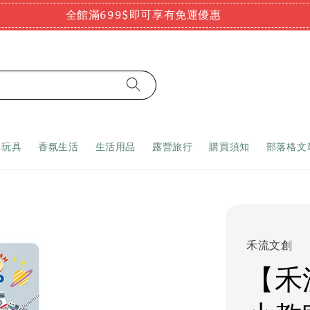
全館滿699$即可享有免運優惠
嬰玩具
香氛生活
生活用品
露營旅行
購買須知
部落格文
禾流文創
【禾