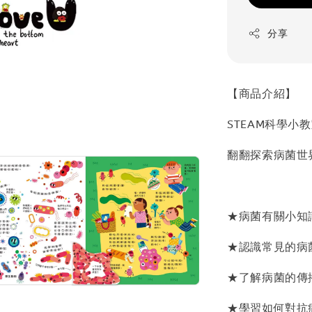
分享
【商品介紹】
STEAM科學小
翻翻探索病菌世
★病菌有關小知
★認識常見的病
★了解病菌的傳
★學習如何對抗