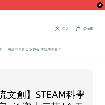
登入
購物車
章
可頌♡貝果 X 啾愛你 團購優惠商品
流文創】STEAM科學