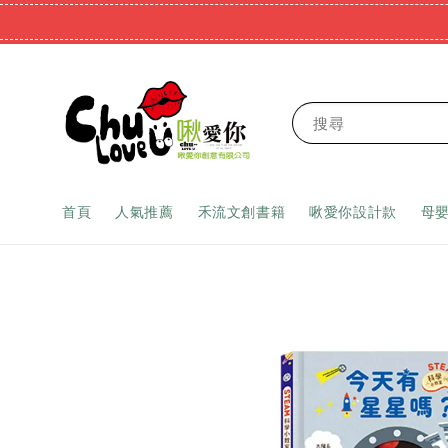
搜尋
首頁
人氣推薦
禾流文創書籍
啾愛你設計款
母