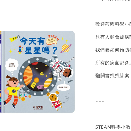
歡迎蒞臨科學小
只有人類會被病
我們要如何預防
所有的病菌都會
翻開書找找答案
---
STEAM科學小