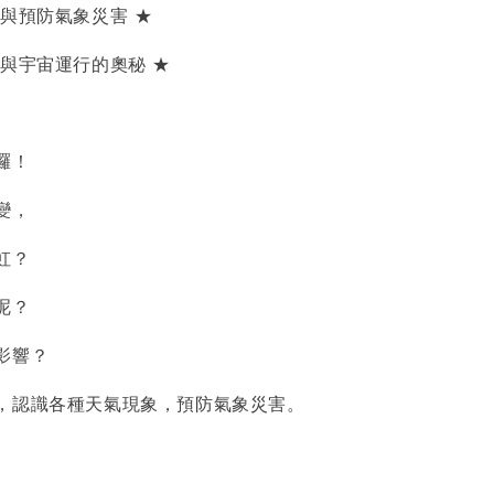
象與預防氣象災害 ★
象與宇宙運行的奧秘 ★
囉！
變，
虹？
呢？
影響？
，認識各種天氣現象，預防氣象災害。