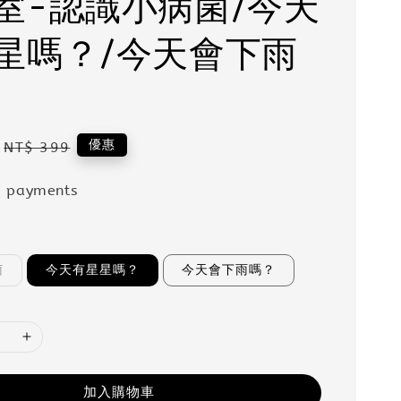
室-認識小病菌/今天
星嗎？/今天會下雨
Regular
優惠
NT$ 399
price
e payments
菌
今天有星星嗎？
今天會下雨嗎？
加入購物車