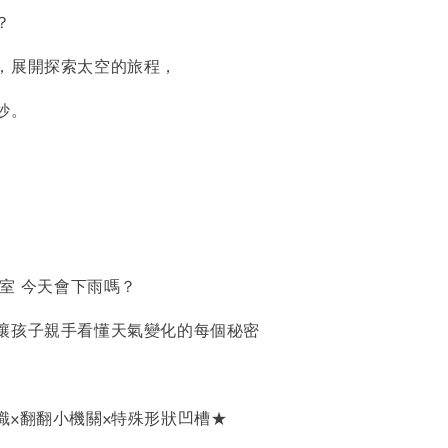
？
，展開探索太空的旅程，
妙。
教室 今天會下雨嗎？
讓孩子親手看懂天氣變化的每個秘密
識x翻翻小機關x特殊形狀凹槽★