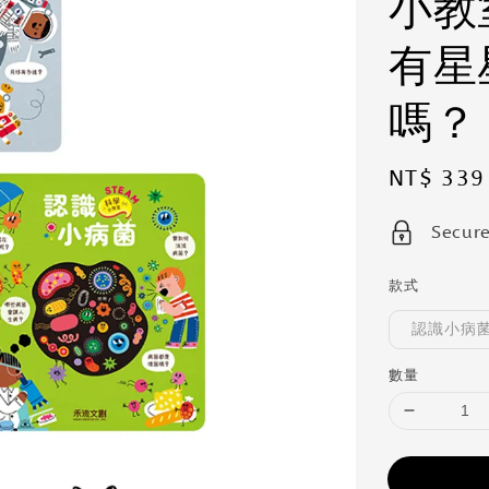
小教
有星
嗎？
Sale
NT$ 339
price
Secur
款式
認識小病
數量