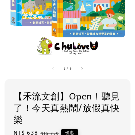
1
/
9
【禾流文創】Open！聽見
了！今天真熱鬧/放假真快
樂
Sale
NT$ 638
Regular
優惠
NT$ 750