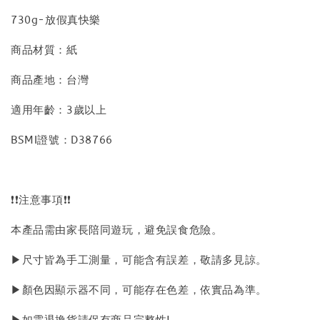
730g-放假真快樂
商品材質：紙
商品產地：台灣
適用年齡：3歲以上
BSMI證號：D38766
❗❗注意事項❗❗
本產品需由家長陪同遊玩，避免誤食危險。
▶尺寸皆為手工測量，可能含有誤差，敬請多見諒。
▶顏色因顯示器不同，可能存在色差，依實品為準。
▶如需退換貨請保有商品完整性!