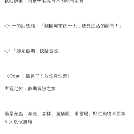
核心價值：陪孩子發現日常的熱鬧驚喜
👉 一句話總結：「翻開城市的一天，聽見生活的熱鬧！」
👉 「聽見假期，快樂冒險」
《Open！聽見了！放假真快樂》
主題定位：假期冒險之旅
場景亮點：海邊、森林、遊樂園、滑雪場、野生動物草原等
5 大度假勝地