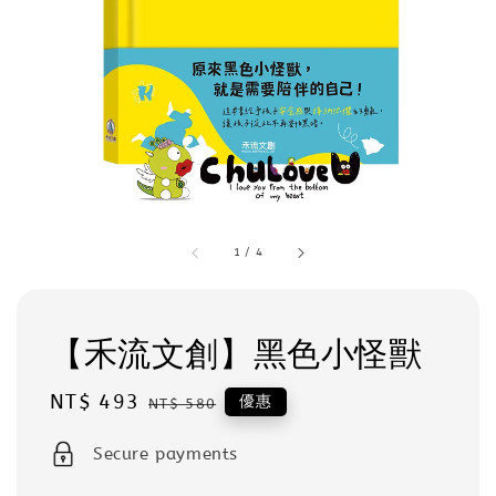
1
/
4
【禾流文創】黑色小怪獸
Sale
NT$ 493
Regular
優惠
NT$ 580
price
price
Secure payments