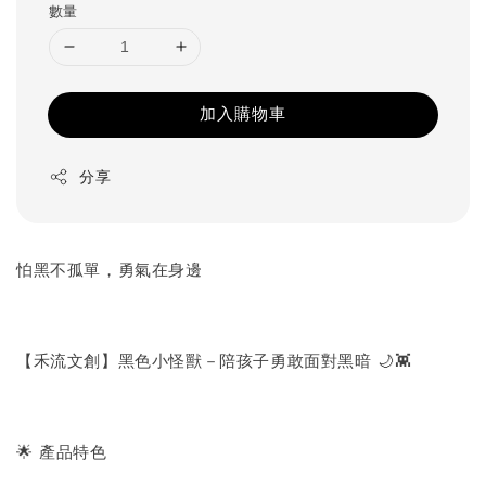
數量
加入購物車
分享
怕黑不孤單，勇氣在身邊
【禾流文創】黑色小怪獸－陪孩子勇敢面對黑暗 🌙👾
🌟 產品特色