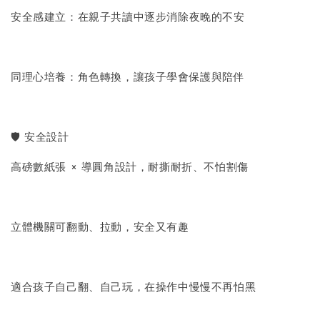
安全感建立：在親子共讀中逐步消除夜晚的不安
同理心培養：角色轉換，讓孩子學會保護與陪伴
🛡 安全設計
高磅數紙張 × 導圓角設計，耐撕耐折、不怕割傷
立體機關可翻動、拉動，安全又有趣
適合孩子自己翻、自己玩，在操作中慢慢不再怕黑