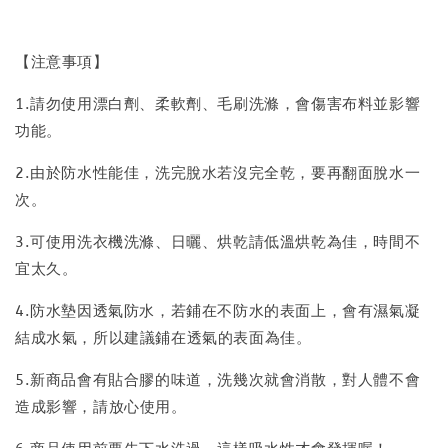
【注意事項】
1.請勿使用漂白劑、柔軟劑、毛刷洗滌，會傷害布料並影響
功能。
2.由於防水性能佳，洗完脫水若沒完全乾，要再翻面脫水一
次。
3.可使用洗衣機洗滌、日曬、烘乾請低溫烘乾為佳，時間不
宜太久。
4.防水墊因透氣防水，若鋪在不防水的表面上，會有濕氣凝
結成水氣，所以建議鋪在透氣的表面為佳。
5.新商品會有貼合膠的味道，洗幾次就會消散，對人體不會
造成影響，請放心使用。