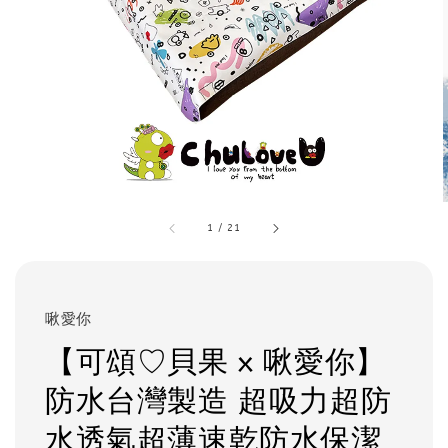
1
/
21
啾愛你
【可頌♡貝果 x 啾愛你】
防水台灣製造 超吸力超防
水透氣超薄速乾防水保潔