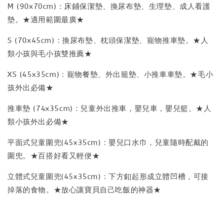
M (90x70cm)：床鋪保潔墊、換尿布墊、生理墊、成人看護
墊。★適用範圍最廣★
S (70x45cm)：換尿布墊、枕頭保潔墊、寵物推車墊。★人
類小孩與毛小孩雙推薦★
XS (45x35cm)：寵物餐墊、外出籠墊、小推車車墊。★毛小
孩外出必備★
推車墊 (74x35cm)：兒童外出推車，嬰兒車，嬰兒籃。★人
類小孩外出必備★
平面式兒童圍兜(45x35cm)：嬰兒口水巾，兒童隨時配戴的
圍兜。★百搭好看又輕便★
立體式兒童圍兜(45x35cm)：下方釦起形成立體凹槽，可接
掉落的食物。★放心讓寶貝自己吃飯的神器★