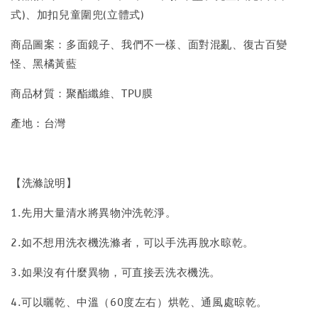
式)、加扣兒童圍兜(立體式)
商品圖案：多面鏡子、我們不一樣、面對混亂、復古百變
怪、黑橘黃藍
商品材質：聚酯纖維、TPU膜
產地：台灣
【洗滌說明】
1.先用大量清水將異物沖洗乾淨。
2.如不想用洗衣機洗滌者，可以手洗再脫水晾乾。
3.如果沒有什麼異物，可直接丟洗衣機洗。
4.可以曬乾、中溫（60度左右）烘乾、通風處晾乾。