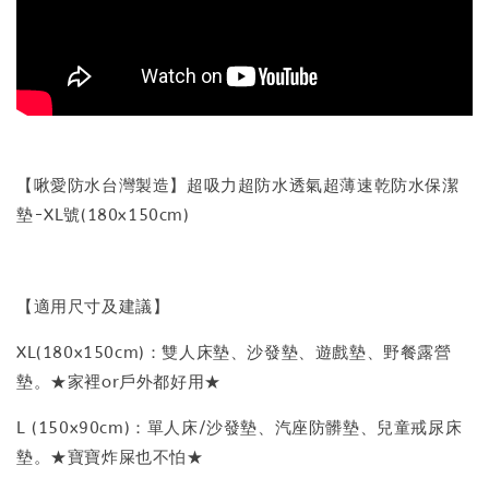
【啾愛防水台灣製造】超吸力超防水透氣超薄速乾防水保潔
墊-XL號(180x150cm)
【適用尺寸及建議】
XL(180x150cm)：雙人床墊、沙發墊、遊戲墊、野餐露營
墊。★家裡or戶外都好用★
L (150x90cm)：單人床/沙發墊、汽座防髒墊、兒童戒尿床
墊。★寶寶炸屎也不怕★