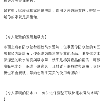
板與沙發美麗依舊。
超有型：啾愛你獨家彩繪設計，實用之外兼顧質感，輕鬆一
鋪你的家就是美術館。
【令人驚艷的五層超吸力】
市面上所有防水墊都標榜防水透氣，但啾愛你防水墊的★五
層超吸力設計★，使保潔效能遠優於其他產品。啾愛你防水
保潔墊的吸水速度與吸水量，幾乎是棉質產品的兩倍！可徹
底吸乾水分，保護下層家具，且材質不傷身體與皮膚，晾乾
後也不會變硬，帶給您近乎完美的使用者體驗！
【令人讚嘆的防水力 - 你知道保潔墊可以比雨衣還防水嗎?
】