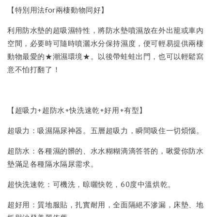
【特別用法for兩棲動物同好】
利用防水墊的超吸濕特性，將防水墊噴濕放在外出籠或車內
空間，必要時可隨時噴灑水分保持濕度，便可輕易提供兩棲
動物最愛的★潮濕環境★。以後帶蛙蛙出門，也可以輕鬆寫
意不怕打翻了！
【超吸力+超防水+快洗速乾+好用+有型】
超吸力：吸濕隔尿神器。五層超吸力，瞬間吸住一切煩惱。
超防水：各種濕的髒的、水水糊糊滴滴答答的，啾愛你防水
墊滿足各種隔水隔尿需求。
超快洗速乾：可機洗，晾曬快乾，60度中溫烘乾。
超好用：質地服貼，扎實耐用，全面隔絕不滲漏，床墊、地