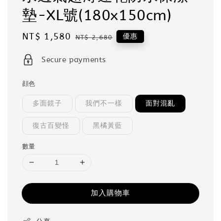
墊-XL號(180x150cm)
Sale
NT$ 1,580
Regular
優惠
NT$ 2,680
price
price
Secure payments
顔色
多面鏡子
我們不一樣
面對混亂
復古百變怪
黑橘黃藍
數量
加入購物車