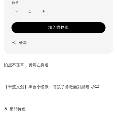
數量
加入購物車
分享
怕黑不孤單，勇氣在身邊
【禾流文創】黑色小怪獸－陪孩子勇敢面對黑暗 🌙👾
🌟 產品特色