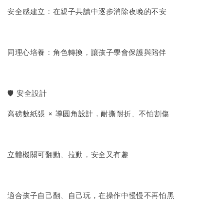
安全感建立：在親子共讀中逐步消除夜晚的不安
同理心培養：角色轉換，讓孩子學會保護與陪伴
🛡 安全設計
高磅數紙張 × 導圓角設計，耐撕耐折、不怕割傷
立體機關可翻動、拉動，安全又有趣
適合孩子自己翻、自己玩，在操作中慢慢不再怕黑