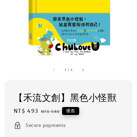
1
/
4
【禾流文創】黑色小怪獸
Sale
NT$ 493
Regular
優惠
NT$ 580
price
price
Secure payments