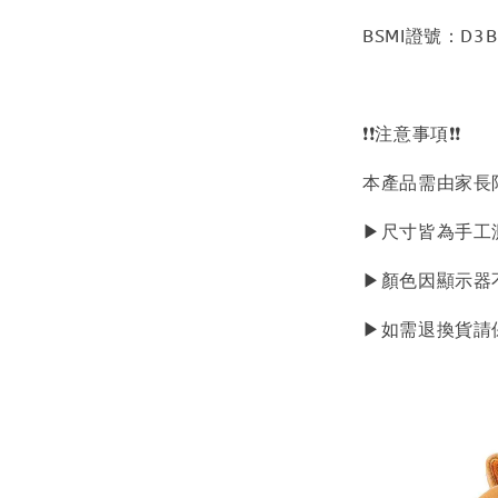
BSMI證號：D3B
❗❗注意事項❗❗
本產品需由家長
▶尺寸皆為手工
▶顏色因顯示器
▶如需退換貨請