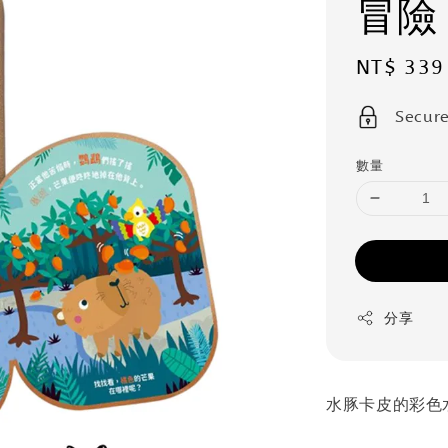
冒險
Sale
NT$ 339
price
Secur
數量
分享
水豚卡皮的彩色