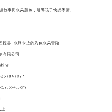
透過故事與水果顏色，引導孩子快樂學習。
捏捏書-水豚卡皮的彩色水果冒險
創有限公司
kins
267847077
17.5x4.5cm
g
以上