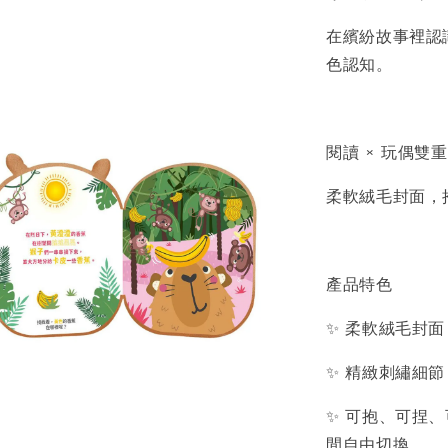
在繽紛故事裡認
色認知。
閱讀 × 玩偶雙
柔軟絨毛封面，
產品特色
✨ 柔軟絨毛封
✨ 精緻刺繡細
✨ 可抱、可捏
間自由切換。