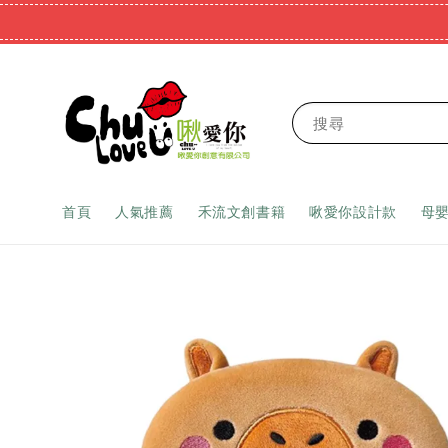
搜尋
首頁
人氣推薦
禾流文創書籍
啾愛你設計款
母