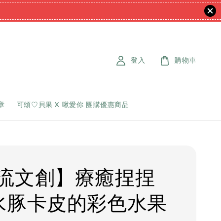
登入
購物車
章
可頌♡貝果 X 啾愛你 團購優惠商品
流文創】療癒捏捏
水豚卡皮的彩色水果