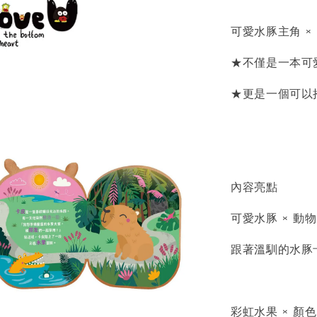
可愛水豚主角 ×
★不僅是一本可
★更是一個可以
內容亮點
可愛水豚 × 動
跟著溫馴的水豚
彩虹水果 × 顏