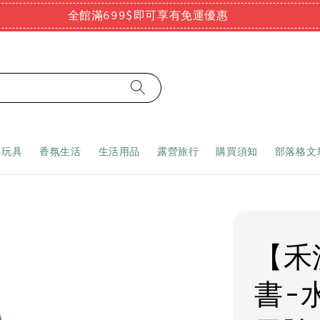
全館滿699$即可享有免運優惠
嬰玩具
香氛生活
生活用品
露營旅行
購買須知
部落格文
【禾
書-