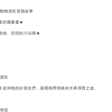
 動物朋友冒險故事
愛的圖畫書★
抱抱、捏捏的小玩偶★
物朋友
卡皮和牠的好朋友們，展開熱帶雨林的水果尋寶之旅。
色學習