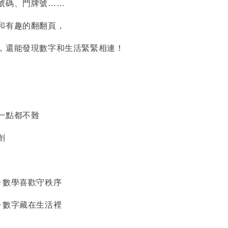
號碼、門牌號……
和有趣的翻翻頁，
，還能發現數字和生活緊緊相連！
一點都不難
創
-數學喜歡守秩序
-數字藏在生活裡