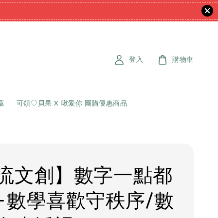
登入
購物車
章
可頌♡貝果 X 啾愛你 團購優惠商品
流文創】數字一點都
-數學喜歡守秩序/數