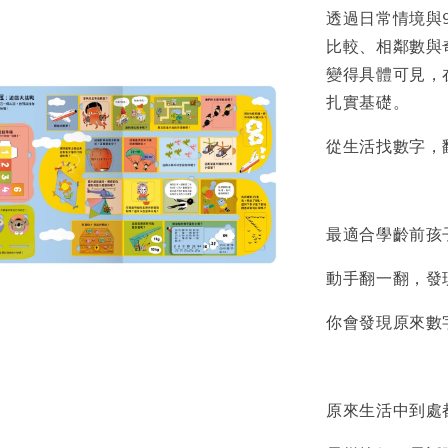
透過日常情境與
比較、相鄰數與
變得具體可見，
扎實基礎。
從生活找數字，
最適合學齡前孩
動手翻一翻，發
你會發現原來數
原來生活中到處