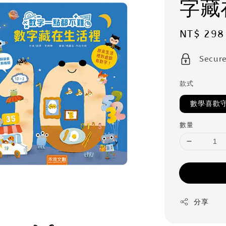
字藏
Sale
NT$ 298
price
Secur
款式
數學喜歡
數量
分享