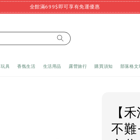
全館滿699$即可享有免運優惠
嬰玩具
香氛生活
生活用品
露營旅行
購買須知
部落格文
【禾
不難