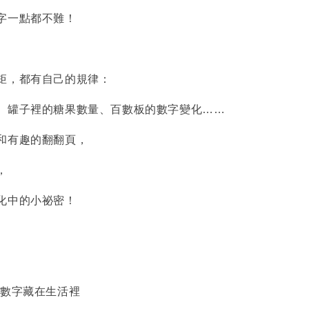
字一點都不難！
矩，都有自己的規律：
、罐子裡的糖果數量、百數板的數字變化……
和有趣的翻翻頁，
，
化中的小祕密！
 數字藏在生活裡