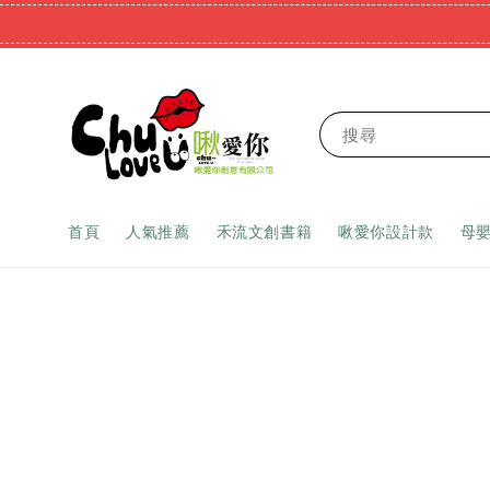
搜尋
首頁
人氣推薦
禾流文創書籍
啾愛你設計款
母