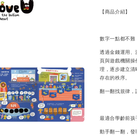
【商品介紹】
數字一點都不難
透過金錢運用、
頁與遊戲機關操
理，逐步建立清
存在的秩序。
翻一翻找規律，
最適合學齡前孩
動手翻一翻，發