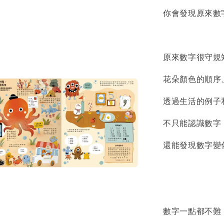
你會發現原來數
原來數字很守規
花朵顏色的順序
透過生活的例子
不只能認識數字
還能發現數字變
數字一點都不難