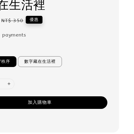
在生活裡
Regular
優惠
NT$ 350
price
e payments
守秩序
數字藏在生活裡
加入購物車