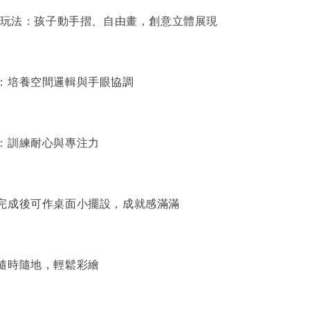
雙重玩法：孩子動手摺、自由畫，創意立體展現
：培養空間邏輯與手眼協調
：訓練耐心與專注力
完成後可作桌面小擺設，成就感滿滿
隨時隨地，輕鬆彩繪