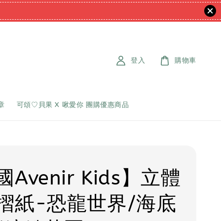
登入
購物車
章
可頌♡貝果 X 啾愛你 團購優惠商品
Avenir Kids】立體
摺紙-恐龍世界/海底