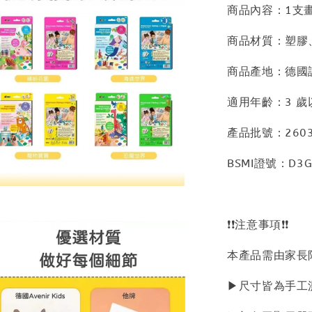
商品內容：1支
商品材質：塑膠、紙
商品產地：德國
適用年齡：3 歲
產品批號：2603
BSMI證號：D3G
❗❗注意事項❗❗
本產品需由家長
▶尺寸皆為手工