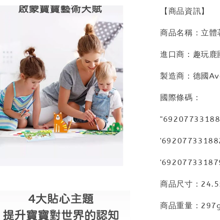
【商品資訊】
商品名稱：立體
進口商：趣玩鹿
製造商：德國Aven
國際條碼：
"692077331
'692077331
'692077331
商品尺寸：24.5x
商品重量：297