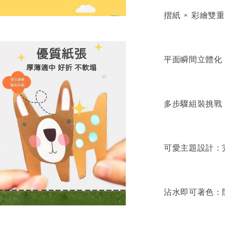
摺紙 × 彩繪
平面瞬間立體化
多步驟組裝挑戰
可愛主題設計：
沾水即可著色：