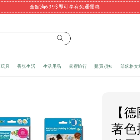
全館滿699$即可享有免運優惠
嬰玩具
香氛生活
生活用品
露營旅行
購買須知
部落格文
【德國
著色