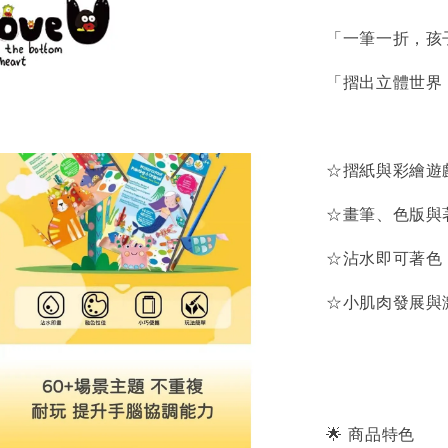
「一筆一折，孩
「摺出立體世界
☆摺紙與彩繪遊
☆畫筆、色版與
☆沾水即可著色
☆小肌肉發展與
🌟 商品特色