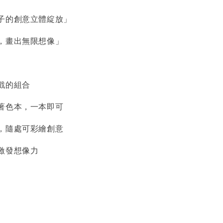
子的創意立體綻放」
，畫出無限想像」
戲的組合
著色本，一本即可
，隨處可彩繪創意
激發想像力