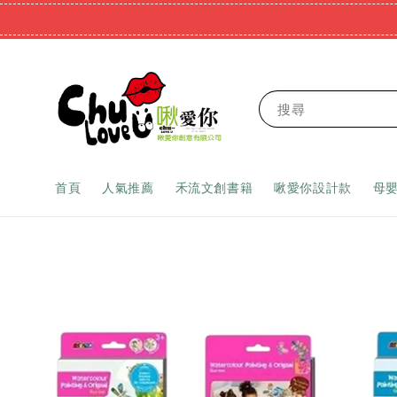
搜尋
首頁
人氣推薦
禾流文創書籍
啾愛你設計款
母