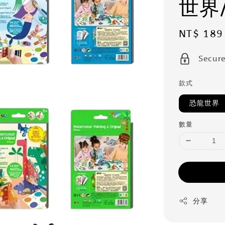
世界
Sale
NT$ 189
price
Secur
款式
恐龍世界
數量
分享