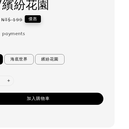
/繽紛花園
Regular
優惠
NT$ 199
price
e payments
海底世界
繽紛花園
加入購物車