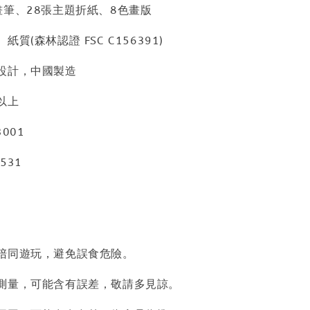
畫筆、28張主題折紙、8色畫版
質(森林認證 FSC C156391)
設計，中國製造
以上
001
531
陪同遊玩，避免誤食危險。
測量，可能含有誤差，敬請多見諒。