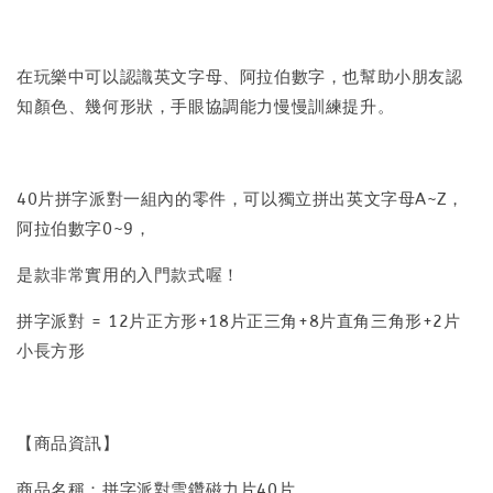
在玩樂中可以認識英文字母、阿拉伯數字，也幫助小朋友認
知顏色、幾何形狀，手眼協調能力慢慢訓練提升。
40片拼字派對一組內的零件，可以獨立拼出英文字母A~Z，
阿拉伯數字0~9，
是款非常實用的入門款式喔！
拼字派對 = 12片正方形+18片正三角+8片直角三角形+2片
小長方形
【商品資訊】
商品名稱：拼字派對雪鑽磁力片40片