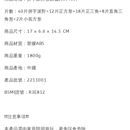
片數：40片拼字派對=12片正方形+18片正三角+8片直角三
角形+2片小長方形
商品尺寸：17 x 6.6 x 14.5 CM
商品材質：塑膠ABS
商品重量：1800g
商品產地：中國
產品批號：2211001
BSMI證號：R3E812
❗❗注意事項❗❗
本產品需由家長陪同遊玩，避免誤食危險。