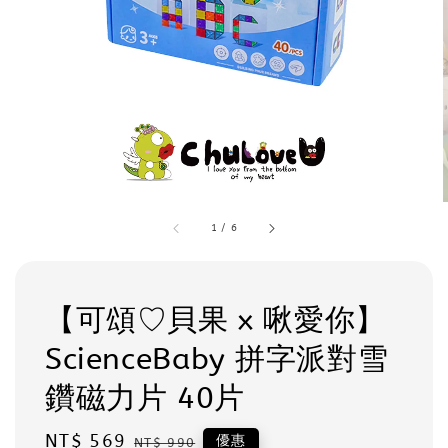
1
/
6
【可頌♡貝果 x 啾愛你】
ScienceBaby 拼字派對雪
鑽磁力片 40片
Sale
NT$ 569
Regular
優惠
NT$ 990